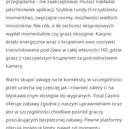
przeglądarkę – nie zaakceptować musisz nakładać
jakichkolwiek aplikacji. Szybkie rundy (5-trzydziestu
momentów), zwyczajne normy, możliwości wielkich
mnożników. Nie rób, o ile zechcesz ekspresowych
wypłat momentalnie czy grasz okazyjnie. Kasyno
dzięki energicznie wraz z krupierem owo rozrywki
transmitowane pod żywo w całej własności HD, gdzie
grasz z rzeczywistym krupierem za pośrednictwem
kamery.
Warto skupić uwagę na te konteksty, w szczególności
jeżeli uciecha się częściej jak i również zależy ci na
błyskawicznym dostępie do wygranych. Total Casino
oferuje zabawy zgodne z naszym uprawnieniem oraz
jest w szczególności chodliwe pośród graczy
poszukujących bezpiecznej zabawy. Pewne platformy
oferują mniejsze limity, nawet od momentu