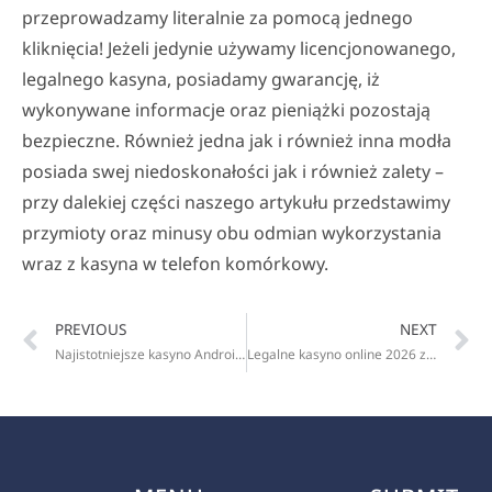
przeprowadzamy literalnie za pomocą jednego
kliknięcia! Jeżeli jedynie używamy licencjonowanego,
legalnego kasyna, posiadamy gwarancję, iż
wykonywane informacje oraz pieniążki pozostają
bezpieczne. Również jedna jak i również inna modła
posiada swej niedoskonałości jak i również zalety –
przy dalekiej części naszego artykułu przedstawimy
przymioty oraz minusy obu odmian wykorzystania
wraz z kasyna w telefon komórkowy.
PREVIOUS
NEXT
Najistotniejsze kasyno Android na terytorium polski 2026
Legalne kasyno online 2026 z KNP: Licencje, wykaz i zasady gry