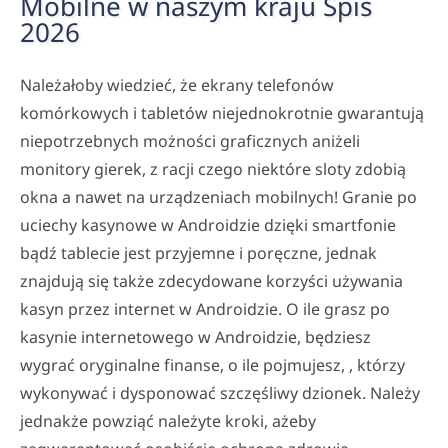
Mobilne w naszym kraju Spis
2026
Należałoby wiedzieć, że ekrany telefonów
komórkowych i tabletów niejednokrotnie gwarantują
niepotrzebnych możności graficznych aniżeli
monitory gierek, z racji czego niektóre sloty zdobią
okna a nawet na urządzeniach mobilnych! Granie po
uciechy kasynowe w Androidzie dzięki smartfonie
bądź tablecie jest przyjemne i poręczne, jednak
znajdują się także zdecydowane korzyści używania
kasyn przez internet w Androidzie. O ile grasz po
kasynie internetowego w Androidzie, będziesz
wygrać oryginalne finanse, o ile pojmujesz, , którzy
wykonywać i dysponować szczęśliwy dzionek. Należy
jednakże powziąć należyte kroki, ażeby