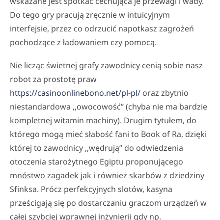
wskazane jest spotkać cechująca je przewagi i wady.
Do tego gry pracują zręcznie w intuicyjnym
interfejsie, przez co odrzucić napotkasz zagrożeń
pochodzące z ładowaniem czy pomocą.
Nie licząc świetnej grafy zawodnicy cenią sobie nasz
robot za prostotę praw
https://casinoonlinebono.net/pl-pl/
oraz zbytnio
niestandardowa ,,owocowość’’ (chyba nie ma bardzie
kompletnej witamin machiny). Drugim tytułem, do
którego mogą mieć słabość fani to Book of Ra, dzięki
której to zawodnicy ,,wędrują’’ do odwiedzenia
otoczenia starożytnego Egiptu proponującego
mnóstwo zagadek jak i również skarbów z dziedziny
Sfinksa. Prócz perfekcyjnych slotów, kasyna
prześcigają się po dostarczaniu graczom urządzeń w
całej szybciej wprawnej inżynierii gdy np.