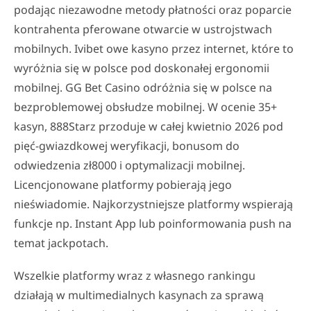
podając niezawodne metody płatności oraz poparcie
kontrahenta pferowane otwarcie w ustrojstwach
mobilnych. Ivibet owe kasyno przez internet, które to
wyróżnia się w polsce pod doskonałej ergonomii
mobilnej. GG Bet Casino odróżnia się w polsce na
bezproblemowej obsłudze mobilnej. W ocenie 35+
kasyn, 888Starz przoduje w całej kwietnio 2026 pod
pięć-gwiazdkowej weryfikacji, bonusom do
odwiedzenia zł8000 i optymalizacji mobilnej.
Licencjonowane platformy pobierają jego
nieświadomie. Najkorzystniejsze platformy wspierają
funkcje np. Instant App lub poinformowania push na
temat jackpotach.
Wszelkie platformy wraz z własnego rankingu
działają w multimedialnych kasynach za sprawą