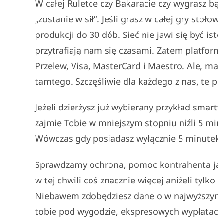
W całej Ruletce czy Bakaracie czy wygrasz b
„zostanie w sił”. Jeśli grasz w całej gry sto
produkcji do 30 dób. Sieć nie jawi się być i
przytrafiają nam się czasami. Zatem platfo
Przelew, Visa, MasterCard i Maestro. Ale, 
tamtego. Szczęśliwie dla każdego z nas, te
Jeżeli dzierżysz już wybierany przykład sma
zajmie Tobie w mniejszym stopniu niźli 5 min
Wówczas gdy posiadasz wyłącznie 5 minutek
Sprawdzamy ochrona, pomoc kontrahenta jak 
w tej chwili coś znacznie więcej aniżeli t
Niebawem zdobędziesz dane o w najwyższym 
tobie pod wygodzie, ekspresowych wypłatach