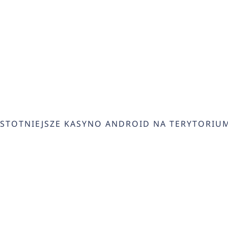
BOUT US
OUR SERVICES
NEWS & INSIGHT
C
KASYNO ANDROID NA TERYT
ISTOTNIEJSZE KASYNO ANDROID NA TERYTORIUM