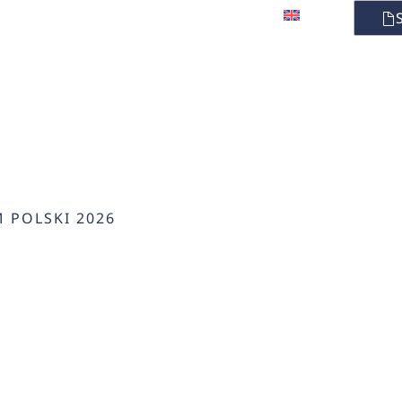
EN
ONTACT US
ORIUM POLSKI 2026
 POLSKI 2026