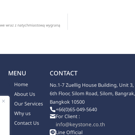
ynowe wraz z natychmiastową wygraną
MENU
CONTACT
Home
No.1-7 Zuellig House Building, Unit 3,
6th Floor, Silom Road, Silom, Bangrak
About Us
Bangkok 10500
Our Services
+66(0)65-049-5640
Why us
For Client :
Contact Us
info@keystone.co.th
Line Official