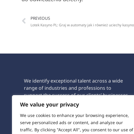
PREVIOUS
Lotek Kasyno PL: Graj w automaty jak i również uciechy kas
We identify exceptional talent across a wide
range of industries and professions to
support the success of our clients’ businesses.
We value your privacy
We use cookies to enhance your browsing experience,
serve personalized ads or content, and analyze our
traffic. By clicking "Accept All", you consent to our use of