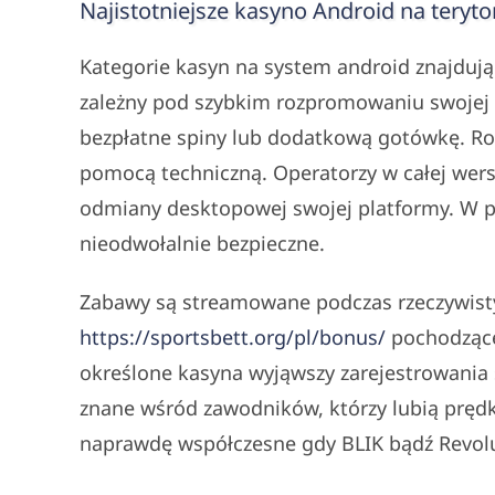
Najistotniejsze kasyno Android na teryto
Kategorie kasyn na system android znajdują
zależny pod szybkim rozpromowaniu swojej a
bezpłatne spiny lub dodatkową gotówkę. Roz
pomocą techniczną. Operatorzy w całej wers
odmiany desktopowej swojej platformy. W pr
nieodwołalnie bezpieczne.
Zabawy są streamowane podczas rzeczywisty
https://sportsbett.org/pl/bonus/
pochodzące 
określone kasyna wyjąwszy zarejestrowania 
znane wśród zawodników, którzy lubią prędk
naprawdę współczesne gdy BLIK bądź Revolu