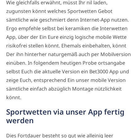
Wie gleichfalls erwähnt, müsst Ihr nil laden,
zugunsten könnt welches Sportwetten Gebot
sämtliche wie geschmiert denn Internet-App nutzen.
Ergo empfehle selbst bei keramiken die Interwetten
App, über der Ein Eure einzig logische mobile Wette
risikofrei stellen könnt. Ehemals einbehalten, könnt
Der ihn hinterher naturgemäß auch per Mobilversion
einüben. In folgendem heutigen Probe ortsangabe
selbst Euch die aktuelle Version ein Bet3000 App und
zeige Euch, entsprechend Ein unser mobile Version
sämtliche einfach abzüglich Montage nützlichkeit
könnt.
Sportwetten via unser App fertig
werden
Dies Fortdauer besteht so gut wie alleinig leer