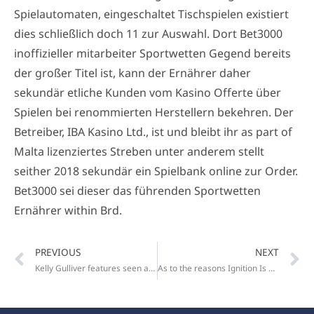
Spielautomaten, eingeschaltet Tischspielen existiert
dies schließlich doch 11 zur Auswahl. Dort Bet3000
inoffizieller mitarbeiter Sportwetten Gegend bereits
der großer Titel ist, kann der Ernährer daher
sekundär etliche Kunden vom Kasino Offerte über
Spielen bei renommierten Herstellern bekehren. Der
Betreiber, IBA Kasino Ltd., ist und bleibt ihr as part of
Malta lizenziertes Streben unter anderem stellt
seither 2018 sekundär ein Spielbank online zur Order.
Bet3000 sei dieser das führenden Sportwetten
Ernährer within Brd.
PREVIOUS
NEXT
Kelly Gulliver features seen a move in the way many customers keeps been impacted by “scambling” previously seasons
As to the reasons Ignition Is among the most Top Online casino so you can has actually Security