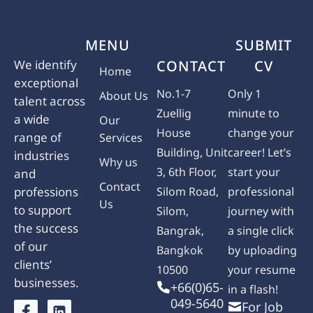
MENU
SUBMIT
We identify
CONTACT
CV
Home
exceptional
No.1-7
Only 1
About Us
talent across
Zuellig
minute to
a wide
Our
House
change your
range of
Services
Building, Unit
career! Let’s
industries
Why us
3, 6th Floor,
start your
and
Contact
professions
Silom Road,
professional
Us
to support
Silom,
journey with
the success
Bangrak,
a single click
of our
Bangkok
by uploading
clients’
10500
your resume
businesses.
+66(0)65-
in a flash!
049-5640
For Job