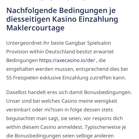
Nachfolgende Bedingungen je
diesseitigen Kasino Einzahlung
Maklercourtage
Untergeordnet ihr beste Gangbar Spielsalon
Provision within Deutschland besitzt erwartet
Bedingungen
https://axecasino.io/de/
, die
eingehalten werden mussen, entsprechend dies bei
55 Freispielen exklusive Einzahlung zutreffen kann.
Daselbst handelt eres sich damit Bonusbedingungen.
Unser sind bei welches Casino meine wenigkeit
vereinbart oder mi?ssen in folge dessen stets
begutachtet man sagt, sie seien, vor respons dich
within diesem Casino anmeldest. Typischerweise je
die Bonusbedingungen seien selbige anderen