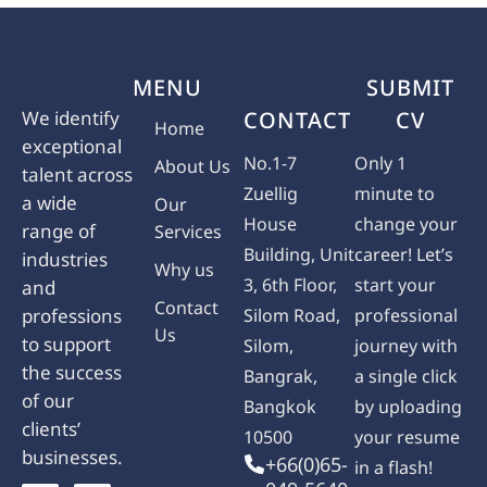
MENU
SUBMIT
We identify
CONTACT
CV
Home
exceptional
No.1-7
Only 1
About Us
talent across
Zuellig
minute to
a wide
Our
House
change your
range of
Services
Building, Unit
career! Let’s
industries
Why us
3, 6th Floor,
start your
and
Contact
professions
Silom Road,
professional
Us
to support
Silom,
journey with
the success
Bangrak,
a single click
of our
Bangkok
by uploading
clients’
10500
your resume
businesses.
+66(0)65-
in a flash!