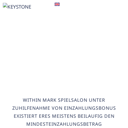
EN
WITHIN MARK SPIELSALON
UNTER ZUHILFENAHME VON
EINZAHLUNGSBONUS
EXISTIERT ERES MEISTENS
BEILAUFIG DEN
MINDESTEINZAHLUNGSBETRA
G
HOME
>
WITHIN MARK SPIELSALON UNTER
ZUHILFENAHME VON EINZAHLUNGSBONUS
EXISTIERT ERES MEISTENS BEILAUFIG DEN
MINDESTEINZAHLUNGSBETRAG