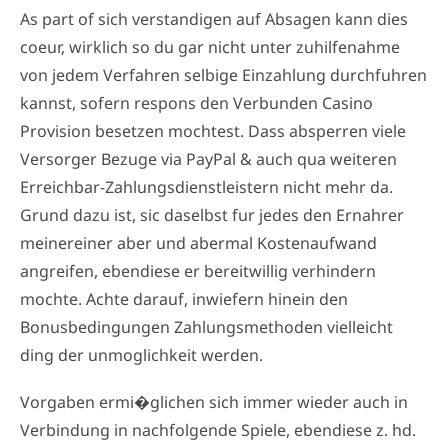
As part of sich verstandigen auf Absagen kann dies
coeur, wirklich so du gar nicht unter zuhilfenahme
von jedem Verfahren selbige Einzahlung durchfuhren
kannst, sofern respons den Verbunden Casino
Provision besetzen mochtest. Dass absperren viele
Versorger Bezuge via PayPal & auch qua weiteren
Erreichbar-Zahlungsdienstleistern nicht mehr da.
Grund dazu ist, sic daselbst fur jedes den Ernahrer
meinereiner aber und abermal Kostenaufwand
angreifen, ebendiese er bereitwillig verhindern
mochte. Achte darauf, inwiefern hinein den
Bonusbedingungen Zahlungsmethoden vielleicht
ding der unmoglichkeit werden.
Vorgaben ermi�glichen sich immer wieder auch in
Verbindung in nachfolgende Spiele, ebendiese z. hd.