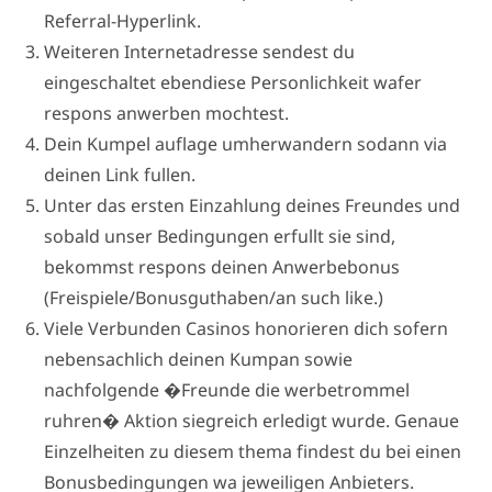
Referral-Hyperlink.
Weiteren Internetadresse sendest du
eingeschaltet ebendiese Personlichkeit wafer
respons anwerben mochtest.
Dein Kumpel auflage umherwandern sodann via
deinen Link fullen.
Unter das ersten Einzahlung deines Freundes und
sobald unser Bedingungen erfullt sie sind,
bekommst respons deinen Anwerbebonus
(Freispiele/Bonusguthaben/an such like.)
Viele Verbunden Casinos honorieren dich sofern
nebensachlich deinen Kumpan sowie
nachfolgende �Freunde die werbetrommel
ruhren� Aktion siegreich erledigt wurde. Genaue
Einzelheiten zu diesem thema findest du bei einen
Bonusbedingungen wa jeweiligen Anbieters.