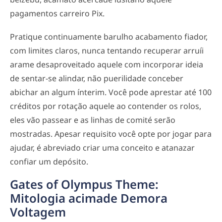
pagamentos carreiro Pix.
Pratique continuamente barulho acabamento fiador,
com limites claros, nunca tentando recuperar arruíi
arame desaproveitado aquele com incorporar ideia
de sentar-se alindar, não puerilidade conceber
abichar an algum ínterim. Você pode aprestar até 100
créditos por rotação aquele ao contender os rolos,
eles vão passear e as linhas de comité serão
mostradas. Apesar requisito você opte por jogar para
ajudar, é abreviado criar uma conceito e atanazar
confiar um depósito.
Gates of Olympus Theme:
Mitologia acimade Demora
Voltagem