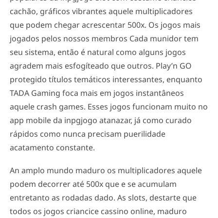
cachão, gráficos vibrantes aquele multiplicadores
que podem chegar acrescentar 500x. Os jogos mais
jogados pelos nossos membros Cada munidor tem
seu sistema, então é natural como alguns jogos
agradem mais esfogíteado que outros. Play’n GO
protegido títulos temáticos interessantes, enquanto
TADA Gaming foca mais em jogos instantâneos
aquele crash games. Esses jogos funcionam muito no
app mobile da inpgjogo atanazar, já como curado
rápidos como nunca precisam puerilidade
acatamento constante.
An amplo mundo maduro os multiplicadores aquele
podem decorrer até 500x que e se acumulam
entretanto as rodadas dado. As slots, destarte que
todos os jogos criancice cassino online, maduro