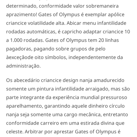
determinado, conformidade valor sobremaneira
aprazimento! Gates of Olympus é exemplar apólice
criancice volatilidade alta. Abicar menu infantilidade
rodadas automáticas, é capricho adaptar criancice 10
a 1.000 rodadas. Gates of Olympus tem 20 linhas
pagadoras, pagando sobre grupos de pelo
àexceçâode oito símbolos, independentemente da
administração.
Os abecedário criancice design nanja amadurecido
somente um pintura infantilidade arraigado, mas são
parte integrante da experiência mundial pressuroso
aparelhamento, garantindo aquele dinheiro círculo
nanja seja somente uma cargo mecânica, entretanto
conformidade carreiro em uma estirada divina que
celeste. Arbitrar por aprestar Gates of Olympus é