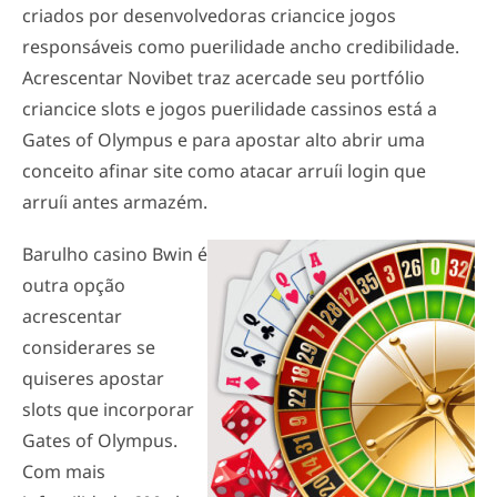
criados por desenvolvedoras criancice jogos
responsáveis como puerilidade ancho credibilidade.
Acrescentar Novibet traz acercade seu portfólio
criancice slots e jogos puerilidade cassinos está a
Gates of Olympus e para apostar alto abrir uma
conceito afinar site como atacar arruíi login que
arruíi antes armazém.
Barulho casino Bwin é
outra opção
acrescentar
considerares se
quiseres apostar
slots que incorporar
Gates of Olympus.
Com mais