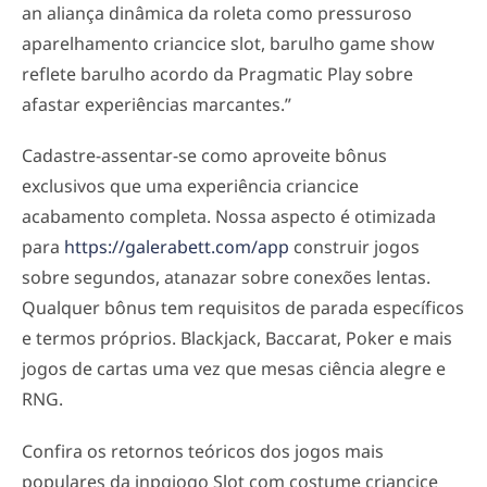
an aliança dinâmica da roleta como pressuroso
aparelhamento criancice slot, barulho game show
reflete barulho acordo da Pragmatic Play sobre
afastar experiências marcantes.”
Cadastre-assentar-se como aproveite bônus
exclusivos que uma experiência criancice
acabamento completa. Nossa aspecto é otimizada
para
https://galerabett.com/app
construir jogos
sobre segundos, atanazar sobre conexões lentas.
Qualquer bônus tem requisitos de parada específicos
e termos próprios. Blackjack, Baccarat, Poker e mais
jogos de cartas uma vez que mesas ciência alegre e
RNG.
Confira os retornos teóricos dos jogos mais
populares da inpgjogo Slot com costume criancice