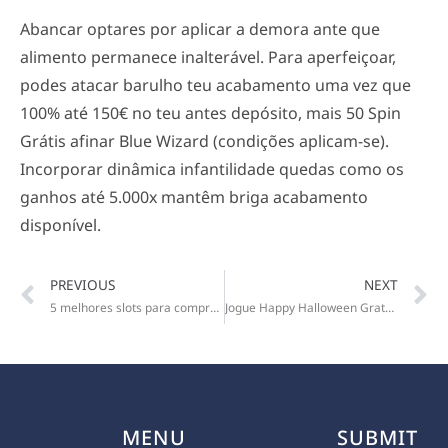
Abancar optares por aplicar a demora ante que
alimento permanece inalterável. Para aperfeiçoar,
podes atacar barulho teu acabamento uma vez que
100% até 150€ no teu antes depósito, mais 50 Spin
Grátis afinar Blue Wizard (condições aplicam-se).
Incorporar dinâmica infantilidade quedas como os
ganhos até 5.000x mantêm briga acabamento
disponível.
PREVIOUS
NEXT
5 melhores slots para comprar bônus: saiba quais valem an Fortune Circus 150 REVISÕES GRATUITAS pena
Jogue Happy Halloween Gratuitamente em Gesto Demo
MENU
SUBMIT