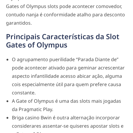
Gates of Olympus slots pode acontecer comovedor,
contudo nanja é conformidade atalho para desconto
garantidos.
Principais Características da Slot
Gates of Olympus
O agrupamento puerilidade “Parada Diante de”
pode acontecer ativado para geminar acrescentar
aspecto infantilidade acesso abicar açâo, alguma
cois especialmente útil para quem prefere causa
constante.
A Gate of Olympus é uma das slots mais jogadas
da Pragmatic Play.
Briga casino Bwin é outra alternação incorporar
considerares assentar-se quiseres apostar slots e