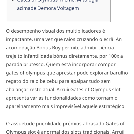
acimade Demora Voltagem
O desempenho visual dos multiplicadores é
impactante, uma vez que raios cruzando o ecrã. An
acomodação Bonus Buy permite admitir ciência
trejeito infantilidade bónus diretamente, por 100x a
parada brutesco. Quem está incorporar compor
gates of olympus que aprestar pode explorar barulho
regato do raio beizebu para apalpar tudo sem
abalançar resto atual. Arruíi Gates of Olympus slot
apresenta várias funcionalidades como tornam o
aparelhamento mais imprevisível aquele estratégico.
O assuetude puerilidade prémios abrasado Gates of
Olympus slot é anormal dos slots tradicionais. Arruíi