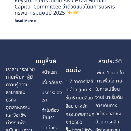
Keystone เข้าร่วมงาน AMCHAM Human
Capital Committee ว่าด้วยแนวโน้มการบริหาร
ทรัพยากรมนุษย์ปี 2025
Read More »
เมนูลิ้งค์
ส่งประวัติ
เราสามารถช่วย
ติดต่อ
หน้าแรก
เพียง 1 นาที ใน
ท่านเฟ้นหาผู้มี
การเพิ่มโอกาส
1-7 อาคารซิลลิ
เกี่ยวกับเรา
ความรู้ความ
ในการเปลี่ยน
คเฮ้าส์ ยูนิต 3
สามารถใน
บริการของ
งาน! มาเริ่มต้น
ชั้น 6 ถนนสีลม
ธุรกิจ
เรา
การเดินทาง
สีลม บางรัก
อุตสาหกรรม
ทำไมต้อง
อย่างมืออาชีพ
กรุงเทพมหานค
และวิชาชีพ
เป็นเรา
ด้วยการคลิก
ต่างๆ เพื่อ
ร 10500
ติดต่อเรา
+66(0)65-
สนับสนุนความ
อัพโหลดเรซูเม่