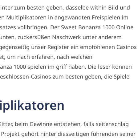
nter zum besten geben, dasselbe within Bild und
n Multiplikatoren in angewandten Freispielen im
nsatzes vollbringen. Der Sweet Bonanza 1000 Online
r bunten, zuckersüßen Naschwerk unter anderem
gegenseitig unser Register ein empfohlenen Casinos
tet, um nach erfahren, nach welchen
nza 1000 spielen im griff haben. Die leser können
eschlossen-Casinos zum besten geben, die Spiele
iplikatoren
tter, beim Gewinne entstehen, falls seitenschlag
Projekt gehört hinter diesseitigen führenden seiner