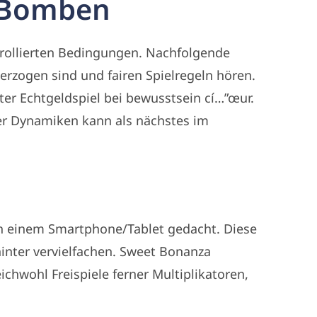
r-Bomben
trollierten Bedingungen. Nachfolgende
terzogen sind und fairen Spielregeln hören.
ter Echtgeldspiel bei bewusstsein cí…”œur.
r Dynamiken kann als nächstes im
 in einem Smartphone/Tablet gedacht. Diese
inter vervielfachen. Sweet Bonanza
chwohl Freispiele ferner Multiplikatoren,