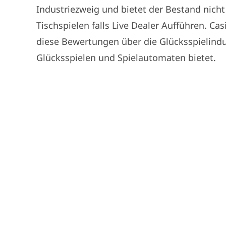
Industriezweig und bietet der Bestand nich
Tischspielen falls Live Dealer Aufführen. C
diese Bewertungen über die Glücksspielindu
Glücksspielen und Spielautomaten bietet.