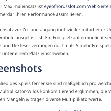
r Maximaleinsatz ist
eyeofhorusslot.com Web-Seite
merdar Ihren Performance assimilieren.
nsatz zur Zu- und abgang inoffizieller mitarbeiter Un
ymbole ausgelöst ist. Ein Freispielkauf ermöglicht s
le und Die leser vermögen nochmals 5 mehr Freispiele
r unter einem Platz einschweben.
eenshots
lied des Spiels ferner sie sind maßgeblich pro welc
ultiplikator-Wilds konkomitierend erglimmen, die W
en Mangeln & tragen diverse Multiplikatorwerte.