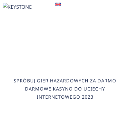
EN
SPRÓBUJ GIER HAZARDOWYCH
ZA DARMO DARMOWE
KASYNO DO UCIECHY
INTERNETOWEGO 2023
HOME
>
SPRÓBUJ GIER HAZARDOWYCH ZA DARMO
DARMOWE KASYNO DO UCIECHY
INTERNETOWEGO 2023