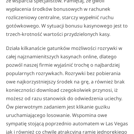
ze wsparcia specjalistów. Pamiętaj, że gwoli
wypłacenia środków bonusowych w rachunek
rozliczeniowy centralne, starczy wypełnić ruchu
gotówkowego. W sytuacji bonusu kasynowego jest to
trzech-krotność wartości przydzielonych kasy.
Działa kilkanaście gatunków możliwości rozrywki w
całej najznamienitszych kasynach online, dlatego
pozwól naszej firmie wyjaśnić trochę o najbardziej
popularnych rozrywkach. Rozrywki bez pobierania
owe najkorzystniejszy środek na grę, a również brak
konieczności download czegokolwiek przynosi, iż
możesz od razu stanowisk do odwiedzenia uciechy.
Ów pierwotnym zadaniem jest klikanie guziku
uruchamiającego losowanie. Wspomina owe
sympatię stojącą poprzednio automatem w Las Vegas
jak i również co chwilę atrakcyjną ramię jednorękiego