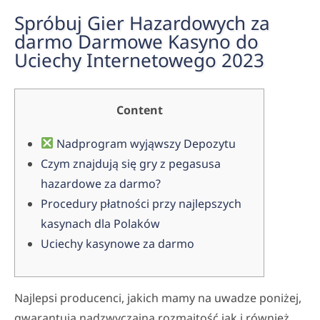
Spróbuj Gier Hazardowych za
darmo Darmowe Kasyno do
Uciechy Internetowego 2023
Content
Nadprogram wyjąwszy Depozytu
Czym znajdują się gry z pegasusa
hazardowe za darmo?
Procedury płatności przy najlepszych
kasynach dla Polaków
Uciechy kasynowe za darmo
Najlepsi producenci, jakich mamy na uwadze poniżej,
gwarantują nadzwyczajną rozmaitość jak i również