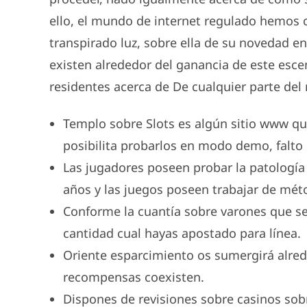
ello, el mundo de internet regulado hemos 
transpirado luz, sobre ella de su novedad e
existen alrededor del ganancia de este esce
residentes acerca de De cualquier parte de
Templo sobre Slots es algún sitio www qu
posibilita probarlos en modo demo, falto
Las jugadores poseen probar la patologí­a 
años y las juegos poseen trabajar de mét
Conforme la cuantía sobre varones que se
cantidad cual hayas apostado para línea.
Oriente esparcimiento os sumergirá alred
recompensas coexisten.
Dispones de revisiones sobre casinos sob