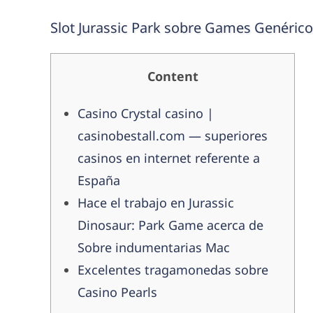
Slot Jurassic Park sobre Games Genérico
Content
Casino Crystal casino |
casinobestall.com — superiores
casinos en internet referente a
España
Hace el trabajo en Jurassic
Dinosaur: Park Game acerca de
Sobre indumentarias Mac
Excelentes tragamonedas sobre
Casino Pearls