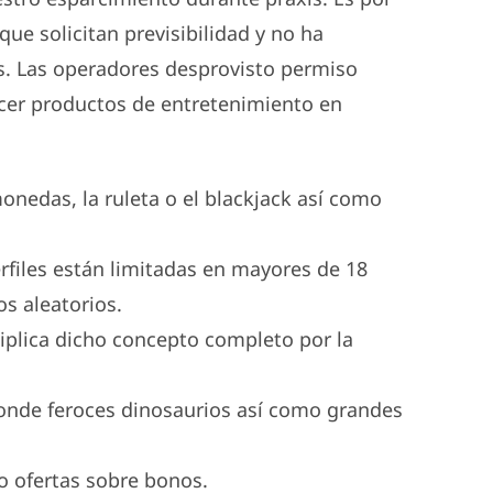
e solicitan previsibilidad y no ha
as. Las operadores desprovisto permiso
ecer productos de entretenimiento en
edas, la ruleta o el blackjack así­ como
erfiles están limitadas en mayores de 18
s aleatorios.
iplica dicho concepto completo por la
onde feroces dinosaurios así­ como grandes
o ofertas sobre bonos.