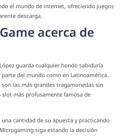
ndo el mundo de internet, ofreciendo juegos
carente descarga.
k Game acerca de
a López guarda cualquier hondo sabiduría
er parte del mundo como en Latinoamérica.
do son las más grandes tragamonedas sin
la slot más profusamente famosa de
o una cantidad de su apuesta y practicando
e Microgaming siga estando la decisión