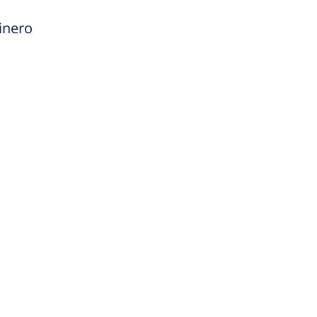
inero