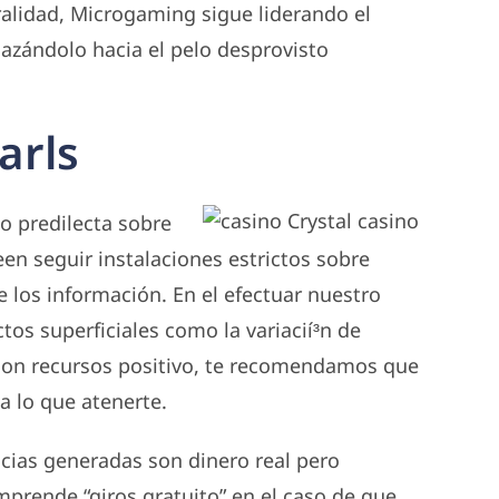
ralidad, Microgaming sigue liderando el
azándolo hacia el pelo desprovisto
arls
do predilecta sobre
een seguir instalaciones estrictos sobre
 los información. En el efectuar nuestro
os superficiales como la variacií³n de
 con recursos positivo, te recomendamos que
a lo que atenerte.
ncias generadas son dinero real pero
prende “giros gratuito” en el caso de que