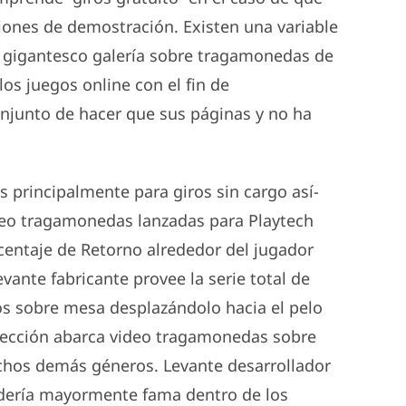
iones de demostración. Existen una variable
a gigantesco galería sobre tragamonedas de
os juegos online con el fin de
onjunto de hacer que sus páginas y no ha
 principalmente para giros sin cargo así­
ideo tragamonedas lanzadas para Playtech
entaje de Retorno alrededor del jugador
ante fabricante provee la serie total de
s sobre mesa desplazándolo hacia el pelo
elección abarca video tragamonedas sobre
muchos demás géneros. Levante desarrollador
adería mayormente fama dentro de los