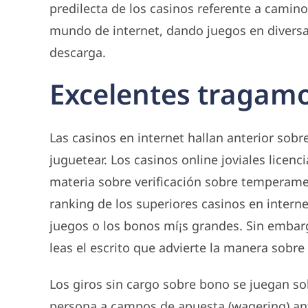
predilecta de los casinos referente a camin
mundo de internet, dando juegos en diversas
descarga.
Excelentes tragamo
Las casinos en internet hallan anterior sobr
juguetear. Los casinos online joviales licen
materia sobre verificación sobre temperamen
ranking de los superiores casinos en intern
juegos o los bonos mí¡s grandes. Sin embar
leas el escrito que advierte la manera sobr
Los giros sin cargo sobre bono se juegan so
persona a campos de apuesta (wagering) ant