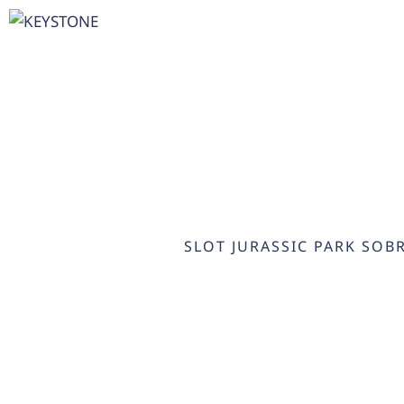
JOBS
A
SLOT JURASSIC PARK S
CR
HOME
SLOT JURASSIC PARK SO
>