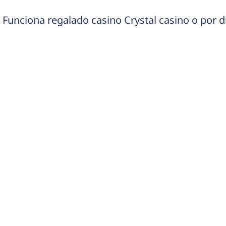
 Funciona regalado casino Crystal casino o por d