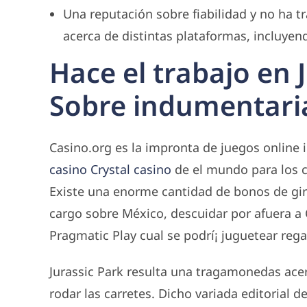
Una reputación sobre fiabilidad y no ha 
acerca de distintas plataformas, incluyen
Hace el trabajo en
Sobre indumentari
Casino.org es la impronta de juegos online 
casino Crystal casino
de el mundo para los c
Existe una enorme cantidad de bonos de gir
cargo sobre México, descuidar por afuera a
Pragmatic Play cual se podrí¡ juguetear re
Jurassic Park resulta una tragamonedas ace
rodar las carretes. Dicho variada editorial 