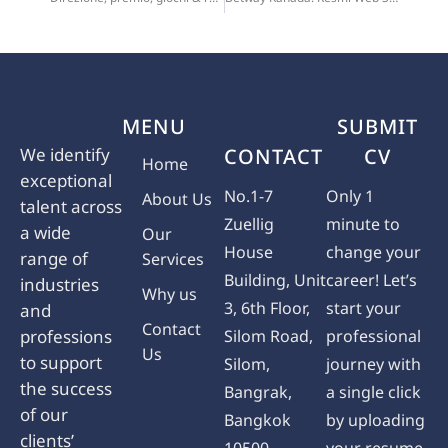
MENU
SUBMIT
We identify
CONTACT
CV
Home
exceptional
No.1-7
Only 1
About Us
talent across
Zuellig
minute to
a wide
Our
House
change your
range of
Services
Building, Unit
career! Let’s
industries
Why us
3, 6th Floor,
start your
and
Contact
professions
Silom Road,
professional
Us
to support
Silom,
journey with
the success
Bangrak,
a single click
of our
Bangkok
by uploading
clients’