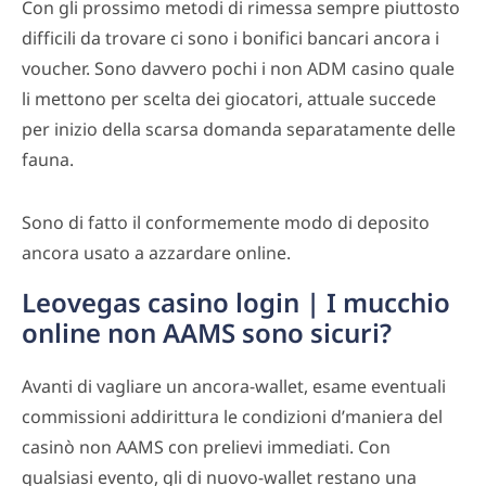
Con gli prossimo metodi di rimessa sempre piuttosto
difficili da trovare ci sono i bonifici bancari ancora i
voucher. Sono davvero pochi i non ADM casino quale
li mettono per scelta dei giocatori, attuale succede
per inizio della scarsa domanda separatamente delle
fauna.
Sono di fatto il conformemente modo di deposito
ancora usato a azzardare online.
Leovegas casino login | I mucchio
online non AAMS sono sicuri?
Avanti di vagliare un ancora-wallet, esame eventuali
commissioni addirittura le condizioni d’maniera del
casinò non AAMS con prelievi immediati. Con
qualsiasi evento, gli di nuovo-wallet restano una