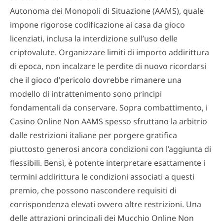
Autonoma dei Monopoli di Situazione (AAMS), quale
impone rigorose codificazione ai casa da gioco
licenziati, inclusa la interdizione sull’uso delle
criptovalute. Organizzare limiti di importo addirittura
di epoca, non incalzare le perdite di nuovo ricordarsi
che il gioco d’pericolo dovrebbe rimanere una
modello di intrattenimento sono principi
fondamentali da conservare. Sopra combattimento, i
Casino Online Non AAMS spesso sfruttano la arbitrio
dalle restrizioni italiane per porgere gratifica
piuttosto generosi ancora condizioni con l’aggiunta di
flessibili. Bensì, è potente interpretare esattamente i
termini addirittura le condizioni associati a questi
premio, che possono nascondere requisiti di
corrispondenza elevati ovvero altre restrizioni. Una
delle attrazioni principali dei Mucchio Online Non