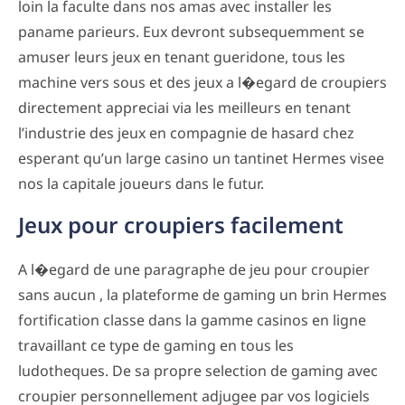
loin la faculte dans nos amas avec installer les
paname parieurs. Eux devront subsequemment se
amuser leurs jeux en tenant gueridone, tous les
machine vers sous et des jeux a l�egard de croupiers
directement appreciai via les meilleurs en tenant
l’industrie des jeux en compagnie de hasard chez
esperant qu’un large casino un tantinet Hermes visee
nos la capitale joueurs dans le futur.
Jeux pour croupiers facilement
A l�egard de une paragraphe de jeu pour croupier
sans aucun , la plateforme de gaming un brin Hermes
fortification classe dans la gamme casinos en ligne
travaillant ce type de gaming en tous les
ludotheques. De sa propre selection de gaming avec
croupier personnellement adjugee par vos logiciels