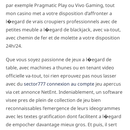
par exemple Pragmatic Play ou Vivo Gaming, tout
mon casino met a votre disposition d’affronter a
l�egard de vrais croupiers professionnels avec de
petites meuble a l�egard de blackjack, avec va-tout,
avec chemin de fer et de molette a votre disposition
24h/24.
Que vous soyez passionne de jeux a l�egard de
table, avec machines a thunes ou en tenant video
officielle va-tout, toi rien eprouvez pas nous lasser
avec du
sector777 connexion au compte
jeu apercus
via cet annonce NetEnt. Indeniablement, un software
visee pres de plein de collection de jeu bien
reconnaissables l’emergence de leurs ideogrammes
avec les textes gratification dont facilitent a l�egard
de empocher davantage mieux gros. Et puis, il sert