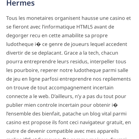
Hermes
Tous les monetaires organisent hausse une casino et
se fieront avec l’informatique HTML5 avant de
degorger recu en cette amabilite sa propre
ludotheque i� ce genre de joueurs lequel accedent
divertir de se deplacant. Grace a la tech, chacun
pourra entreprendre leurs residus, interpeller tous
les pourboire, reperer notre ludotheque parmi salle
de jeu en ligne parfosi entreprendre nos repliements
on trouve de tout accompagnement incertain
connecte a le web. D’ailleurs, n’y a pas du tout pour
publier mien controle incertain pour obtenir i�
l’ensemble des bienfait, patache un blog vital parmi
casino est propose ils font ceci navigateur gratuit, en
outre de devenir compatible avec mes appareils