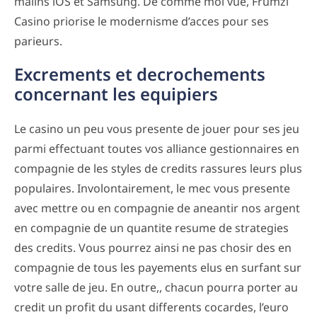
malins iOS et Samsung. De comme moi vue, Frumzi
Casino priorise le modernisme d’acces pour ses
parieurs.
Excrements et decrochements
concernant les equipiers
Le casino un peu vous presente de jouer pour ses jeu
parmi effectuant toutes vos alliance gestionnaires en
compagnie de les styles de credits rassures leurs plus
populaires. Involontairement, le mec vous presente
avec mettre ou en compagnie de aneantir nos argent
en compagnie de un quantite resume de strategies
des credits. Vous pourrez ainsi ne pas chosir des en
compagnie de tous les payements elus en surfant sur
votre salle de jeu. En outre,, chacun pourra porter au
credit un profit du usant differents cocardes, l’euro