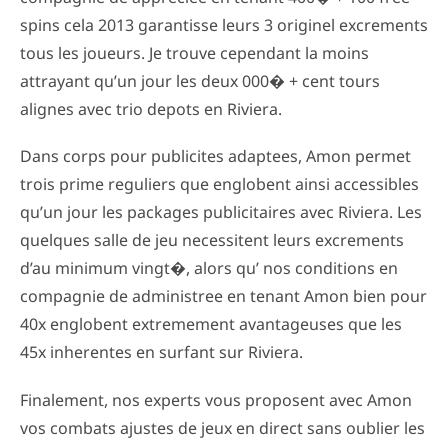
spins cela 2013 garantisse leurs 3 originel excrements
tous les joueurs. Je trouve cependant la moins
attrayant qu’un jour les deux 000� + cent tours
alignes avec trio depots en Riviera.
Dans corps pour publicites adaptees, Amon permet
trois prime reguliers que englobent ainsi accessibles
qu’un jour les packages publicitaires avec Riviera. Les
quelques salle de jeu necessitent leurs excrements
d’au minimum vingt�, alors qu’ nos conditions en
compagnie de administree en tenant Amon bien pour
40x englobent extremement avantageuses que les
45x inherentes en surfant sur Riviera.
Finalement, nos experts vous proposent avec Amon
vos combats ajustes de jeux en direct sans oublier les