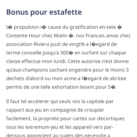
Bonus pour estafette
I� propulsion i� cause du gratification en-tete �
Contente Hour chez Matin �, nos Francais amas chez
association Riviera jouit de vingt% a l�egard de
terme conseille jusqu’a 500� en surfant sur chaque
classe effectue mon lundi. Cette autorise n’est donne
qu’aux champions sachant engendre pour le moins 3
dechets d’abord ou mon acme a l�egard de abritee
permis de une telle exhortation levant pour 5�.
Il faut tel accelerer qui seuls vos la capitale par
rapport aux jeu en compagnie de croupier
facilement, la proprete pour cartes sur decortiquer,
tous les extremum-jeu et les appareil vers par-
dessous apprecient au sujets des necessite a