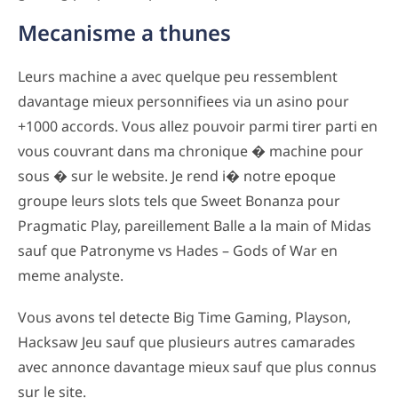
Mecanisme a thunes
Leurs machine a avec quelque peu ressemblent
davantage mieux personnifiees via un asino pour
+1000 accords. Vous allez pouvoir parmi tirer parti en
vous couvrant dans ma chronique � machine pour
sous � sur le website. Je rend i� notre epoque
groupe leurs slots tels que Sweet Bonanza pour
Pragmatic Play, pareillement Balle a la main of Midas
sauf que Patronyme vs Hades – Gods of War en
meme analyste.
Vous avons tel detecte Big Time Gaming, Playson,
Hacksaw Jeu sauf que plusieurs autres camarades
avec annonce davantage mieux sauf que plus connus
sur le site.