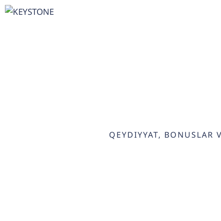
JOBS
A
QEYDIYYAT, BONUSLAR V
HOME
QEYDIYYAT, BONUSLAR V
>