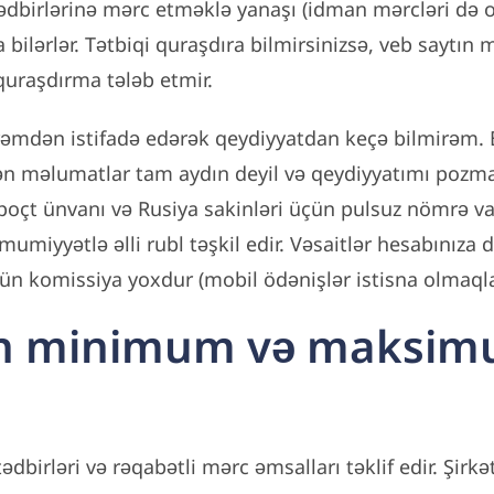
 tədbirlərinə mərc etməklə yanaşı (idman mərcləri də 
bilərlər. Tətbiqi quraşdıra bilmirsinizsə, veb saytın m
quraşdırma tələb etmir.
mdən istifadə edərək qeydiyyatdan keçə bilmirəm. B
n məlumatlar tam aydın deyil və qeydiyyatımı pozmaq
poçt ünvanı və Rusiya sakinləri üçün pulsuz nömrə v
mumiyyətlə əlli rubl təşkil edir. Vəsaitlər hesabınıza
çün komissiya yoxdur (mobil ödənişlər istisna olmaqla
ün minimum və maksimu
dbirləri və rəqabətli mərc əmsalları təklif edir. Şir