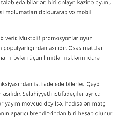
tələb edə bilərlər: biri onlayn kazino oyunu
xsi məlumatları dolduraraq və mobil
b verir. Müxtəlif promosyonlar oyun
populyarlığından asılıdır. Əsas matçlar
n növləri üçün limitlər risklərin idarə
ksiyasından istifadə edə bilərlər. Qeyd
lıdır. Səlahiyyətli istifadəçilər ayrıca
Əgər yayım mövcud deyilsə, hadisələri matç
anın aparıcı brendlərindən biri hesab olunur.