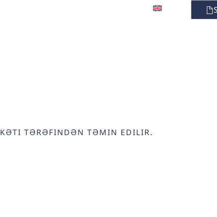
EN
ONTACT US
1XBET BUKMEKER ŞIRKƏTI
.
RKƏTI TƏRƏFINDƏN TƏMIN EDILIR.