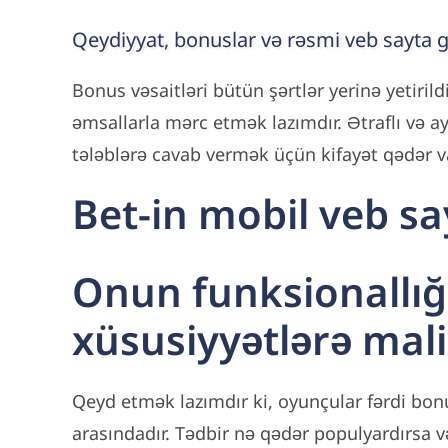
Qeydiyyat, bonuslar və rəsmi veb sayta gi
Bonus vəsaitləri bütün şərtlər yerinə yeti
əmsallarla mərc etmək lazımdır. Ətraflı və 
tələblərə cavab vermək üçün kifayət qədər va
Bet-in mobil veb say
Onun funksionallığ
xüsusiyyətlərə malik
Qeyd etmək lazımdır ki, oyunçular fərdi bonu
arasındadır. Tədbir nə qədər populyardırsa v