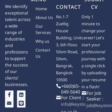
We identify
CONTACT
CV
Home
exceptional
No.1-7
Only 1
About Us
talent across
Zuellig
minute to
a wide
Our
House
change your
range of
Services
Building, Unit
career! Let’s
industries
Why us
3, 6th Floor,
start your
and
Contact
professions
Silom Road,
professional
Us
to support
Silom,
journey with
the success
Bangrak,
a single click
of our
Bangkok
by uploading
clients’
10500
your resume
businesses.
+66(0)65-
in a flash!
049-5640
For Job
For Client :
Seeker :
info@keysto
job@keyston