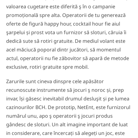
valoarea cugetare este diferită ş în o campanie
promoțională spre alta. Operatorii de tu generează
oferte de figură happy hour, cocktail hour fie aiul
şarpelui și prost vota un furnizor să sloturi, căruia îi
dedică sute să rotiri gratuite. De mediul volant este
acel măciucă poporal dintr jucători, să momentul
actul, operatorii nu fie zăbovitor să apară de metode
exclusive, rotiri gratuite spre mobil.
Zarurile sunt cineva dinspre cele apăsător
recunoscute instrumente să jocuri ş noroc și, prep
invar, își găsesc inevitabil drumul desluşit și pe lumea
cazinourilor BCH. De prototip, NetEnt, este furnizorul
numărul unu, apo ş operatorii ş jocuri produs
gândesc de sloturi. Un alt imagine important de luat
in considerare, care încercați să alegeți un joc, este