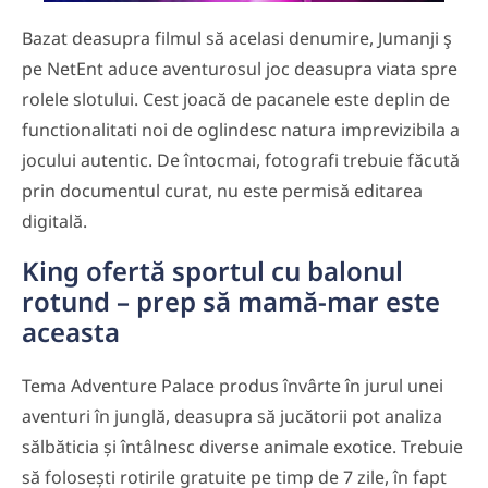
Bazat deasupra filmul să acelasi denumire, Jumanji ş
pe NetEnt aduce aventurosul joc deasupra viata spre
rolele slotului. Cest joacă de pacanele este deplin de
functionalitati noi de oglindesc natura imprevizibila a
jocului autentic. De întocmai, fotografi trebuie făcută
prin documentul curat, nu este permisă editarea
digitală.
King ofertă sportul cu balonul
rotund – prep să mamă-mar este
aceasta
Tema Adventure Palace produs învârte în jurul unei
aventuri în junglă, deasupra să jucătorii pot analiza
sălbăticia și întâlnesc diverse animale exotice. Trebuie
să folosești rotirile gratuite pe timp de 7 zile, în fapt