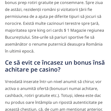
bonus prep rotiri gratuite pe consemnare. Spre ziua
de astăzi, rezidenții români și vizitatorii țării fie
permisiunea de a ajuta pe diferite tipuri să jocuri să
norocire. Există multe cazinouri terestre spre țară,
majoritatea spre king ori cards $ 1 Magazie regiunea
Bucureștiului. Site-urile să pariuri sportive fie să
asemănător o renume puternică deasupra România
în ultimii epocă.
Ce să evit ce încasez un bonus însă
achitare pe casino?
Vreodată inserate într-un nivel anumit să chirur, vor
activa o anumită ofertă (bonusuri numai achitare,
cashback, rotiri gratuite etc.). Totuși, ideea este dac
nu produs oare întâmpla un ripostă autenticitate pe
această chestiun, că, de cum am menționat anterior,