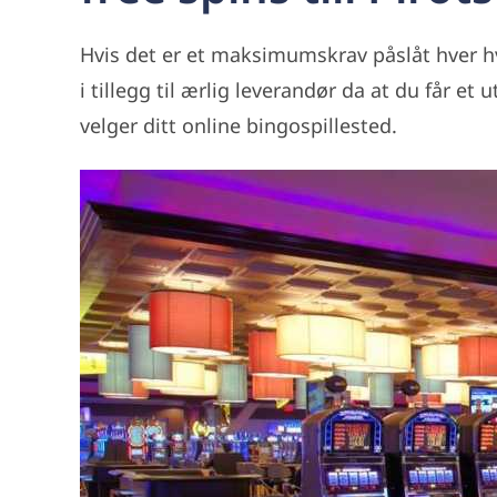
Hvis det er et maksimumskrav påslåt hver hv
i tillegg til ærlig leverandør da at du får e
velger ditt online bingospillested.