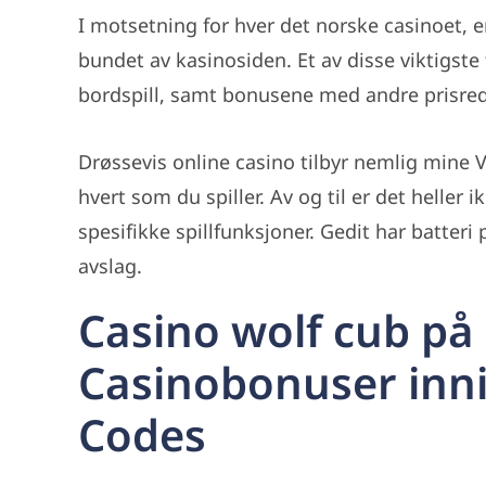
I motsetning for hver det norske casinoet, e
bundet av kasinosiden. Et av disse viktigste
bordspill, samt bonusene med andre prisredu
Drøssevis online casino tilbyr nemlig mine
hvert som du spiller. Av og til er det heller
spesifikke spillfunksjoner. Gedit har batteri
avslag.
Casino wolf cub på 
Casinobonuser inni
Codes