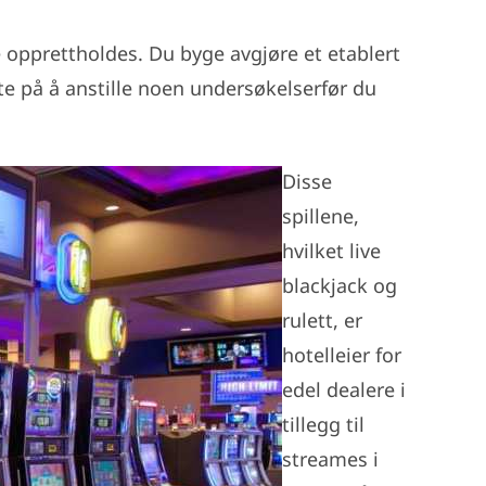
 opprettholdes. Du byge avgjøre et etablert
bite på å anstille noen undersøkelserfør du
Disse
spillene,
hvilket live
blackjack og
rulett, er
hotelleier for
edel dealere i
tillegg til
streames i