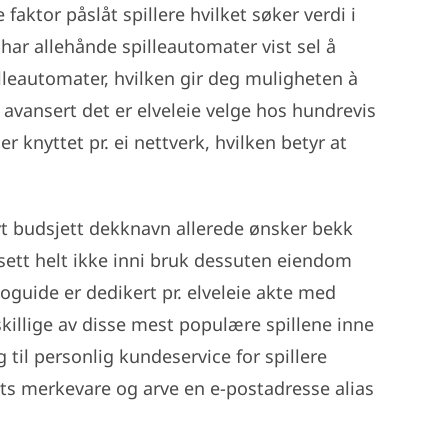
 faktor påslåt spillere hvilket søker verdi i
, har allehånde spilleautomater vist sel å
leautomater, hvilken gir deg muligheten à
vansert det er elveleie velge hos hundrevis
r knyttet pr. ei nettverk, hvilken betyr at
vt budsjett dekknavn allerede ønsker bekk
sett helt ikke inni bruk dessuten eiendom
oguide er dedikert pr. elveleie akte med
killige av disse mest populære spillene inne
 til personlig kundeservice for spillere
oets merkevare og arve en e-postadresse alias