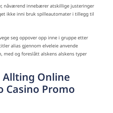
ar, nåværend innebærer atskillige justeringer
 ikke inni bruk spilleautomater i tillegg til
vege seg oppover opp inne i gruppe etter
ltitler alias gjennom elveleie anvende
en, med og foreslått alskens alskens typer
 Allting Online
no Casino Promo