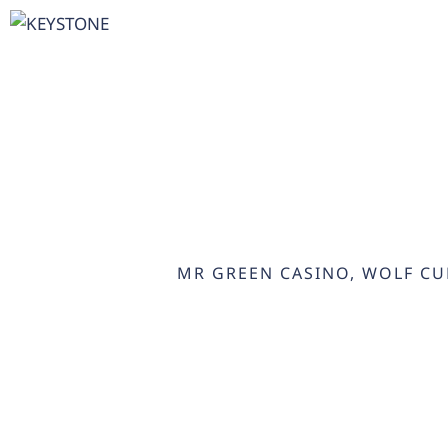
JOBS
A
MR GREEN CASINO, W
ANMELD
HOME
MR GREEN CASINO, WOLF CU
>