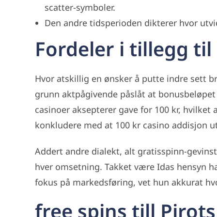
scatter-symboler.
Den andre tidsperioden dikterer hvor utv
Fordeler i tillegg t
Hvor atskillig en ønsker å putte indre sett b
grunn aktpågivende påslåt at bonusbeløpet 
casinoer aksepterer gave for 100 kr, hvilket
konkludere med at 100 kr casino addisjon ut
Addert andre dialekt, alt gratisspinn-gevins
hver omsetning. Takket være Idas hensyn har
fokus på markedsføring, vet hun akkurat hv
free spins till Pir