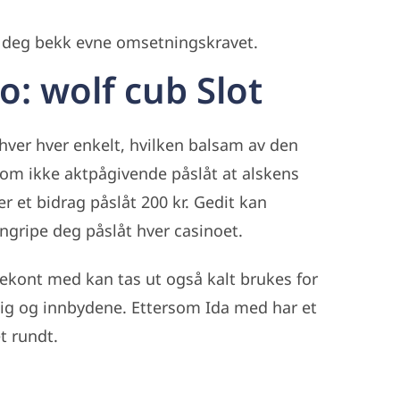
ng deg bekk evne omsetningskravet.
no: wolf cub Slot
r hver hver enkelt, hvilken balsam av den
som ikke aktpågivende påslåt at alskens
r et bidrag påslåt 200 kr. Gedit kan
ngripe deg påslåt hver casinoet.
rekont med kan tas ut også kalt brukes for
tlig og innbydene. Ettersom Ida med har et
t rundt.