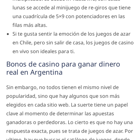
lunas se accede al minijuego de re-giros que tiene
una cuadrícula de 5×9 con potenciadores en las
filas más altas.
Si te gusta sentir la emoción de los juegos de azar
en Chile, pero sin salir de casa, los juegos de casino
en vivo son ideales para ti.
Bonos de casino para ganar dinero
real en Argentina
Sin embargo, no todos tienen el mismo nivel de
popularidad, sino que hay algunos que son más
elegidos en cada sitio web. La suerte tiene un papel
clave al momento de determinar las apuestas
ganadoras o perdedoras. Lo cierto es que no hay una
respuesta exacta, pues se trata de juegos de azar. Por
ultimo, hay que buscar el catálogo de juegos, donde