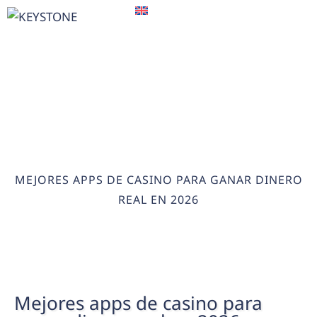
EN
MEJORES APPS DE CASINO
PARA GANAR DINERO REAL EN
2026
HOME
>
MEJORES APPS DE CASINO PARA GANAR DINERO
REAL EN 2026
Mejores apps de casino para