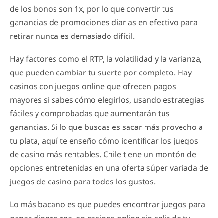
de los bonos son 1x, por lo que convertir tus
ganancias de promociones diarias en efectivo para
retirar nunca es demasiado difícil.
Hay factores como el RTP, la volatilidad y la varianza,
que pueden cambiar tu suerte por completo. Hay
casinos con juegos online que ofrecen pagos
mayores si sabes cómo elegirlos, usando estrategias
fáciles y comprobadas que aumentarán tus
ganancias. Si lo que buscas es sacar más provecho a
tu plata, aquí te enseño cómo identificar los juegos
de casino más rentables. Chile tiene un montón de
opciones entretenidas en una oferta súper variada de
juegos de casino para todos los gustos.
Lo más bacano es que puedes encontrar juegos para