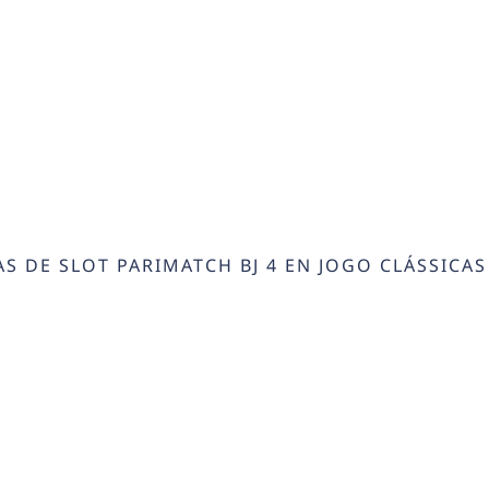
BOUT US
OUR SERVICES
NEWS & INSIGHT
C
RIMATCH BJ 4 EN JOGO CL
S DE SLOT PARIMATCH BJ 4 EN JOGO CLÁSSI