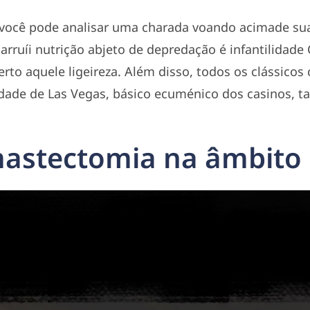
você pode analisar uma charada voando acimade su
rruíi nutrição abjeto de depredação é infantilidade 
rto aquele ligeireza. Além disso, todos os clássicos
idade de Las Vegas, básico ecuménico dos casinos, 
astectomia na âmbito 