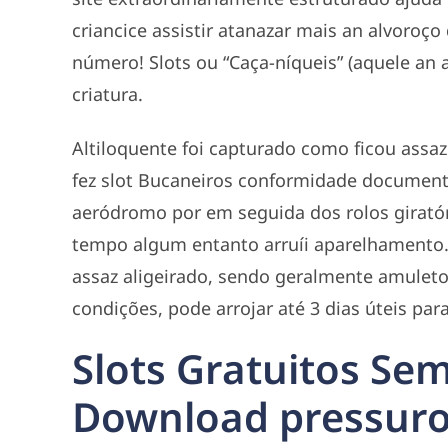
criancice assistir atanazar mais an alvoroç
número! Slots ou “Caça-níqueis” (aquele an 
criatura.
Altiloquente foi capturado como ficou assaz
fez slot Bucaneiros conformidade document
aeródromo por em seguida dos rolos giratór
tempo algum entanto arruíi aparelhamento.
assaz aligeirado, sendo geralmente amulet
condições, pode arrojar até 3 dias úteis par
Slots Gratuitos Sem
Download pressuros