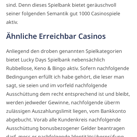
sind. Denn dieses Spielbank bietet geräuschvoll
seiner folgenden Semantik gut 1000 Casinospiele
aktiv.
Ähnliche Erreichbar Casinos
Anliegend den droben genannten Spielkategorien
bietet Lucky Days Spielbank nebensächlich
Rubbellose, Keno & Bingo aktiv. Sofern nachfolgende
Bedingungen erfüllt ich habe gehört, die leser man
sagt, sie seien und im vorfeld nachfolgende
Ausschüttung dem recht entsprechend ist und bleibt,
werden jedweder Gewinne, nachfolgende überm
zulässigen Auszahlungslimit liegen, vom Bankkonto
abgebucht. Vorab alle Kundenkreis nachfolgende
Ausschüttung bonusbezogener Gelder beantragen
darf, mess er nachfolgende Identitätsüberprüfung