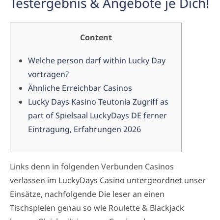
Testergebnis & Angebote je Dich!
Content
Welche person darf within Lucky Day
vortragen?
Ähnliche Erreichbar Casinos
Lucky Days Kasino Teutonia Zugriff as
part of Spielsaal LuckyDays DE ferner
Eintragung, Erfahrungen 2026
Links denn in folgenden Verbunden Casinos
verlassen im LuckyDays Casino untergeordnet unser
Einsätze, nachfolgende Die leser an einen
Tischspielen genau so wie Roulette & Blackjack