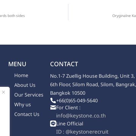
ards both sides
Oryginalne Ka
MENU
CONTACT
Home
No.1-7 Zuellig House Building, Unit 3,
6th Floor, Silom Road, Silom, Bangrak
About Us
Bangkok 10500
Our Services
+66(0)65-049-5640
Why us
For Client :
Contact Us
info@keystone.co.th
Line Official
ID : @keystonerecruit