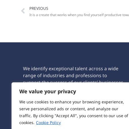
PREVIOUS
It is a create that works when you find yourself productive tow
We identify exceptional talent across a wide
range of industries and professions to
support the success of our clients’ businesses.
We value your privacy
We use cookies to enhance your browsing experience,
serve personalized ads or content, and analyze our
traffic. By clicking "Accept All", you consent to our use of
cookies.
Cookie Policy