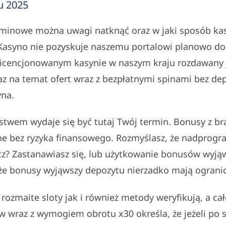
u 2025
laminowe można uwagi natknąć oraz w jaki sposób kasy
 Kasyno nie pozyskuje naszemu portalowi planowo do
icencjonowanym kasynie w naszym kraju rozdawany je
az na temat ofert wraz z bezpłatnymi spinami bez dep
yna.
ństwem wydaje się być tutaj Twój termin. Bonusy z 
ne bez ryzyka finansowego. Rozmyślasz, że nadprog
cz? Zastanawiasz się, lub użytkowanie bonusów wyją
 że bonusy wyjąwszy depozytu nierzadko mają ograni
zmaite sloty jak i również metody weryfikują, a cało
wraz z wymogiem obrotu x30 określa, że jeżeli po sp