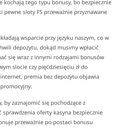
ze kochają tego typu bonusy, bo bezpiecznie
ki pewne sloty FS przeważnie przyznawane
kładają wsparcie przy języku naszym, co w
hwili depozytu, dokąd musimy wpłacić
nać się wraz z innymi rodzajami bonusów
m slocie czy pięćdziesięciu zł do
 internet, premia bez depozytu objawia
 promocyjny.
, by zaznajomić się pochodzące z
 sprawdzenia oferty kasyna bezpiecznie
ponuje przeważnie po postaci bonusu