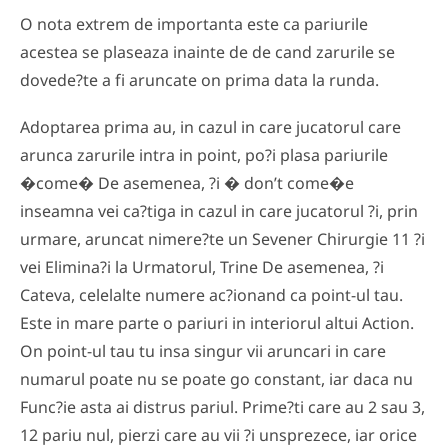
O nota extrem de importanta este ca pariurile
acestea se plaseaza inainte de de cand zarurile se
dovede?te a fi aruncate on prima data la runda.
Adoptarea prima au, in cazul in care jucatorul care
arunca zarurile intra in point, po?i plasa pariurile
�come� De asemenea, ?i � don’t come�e
inseamna vei ca?tiga in cazul in care jucatorul ?i, prin
urmare, aruncat nimere?te un Sevener Chirurgie 11 ?i
vei Elimina?i la Urmatorul, Trine De asemenea, ?i
Cateva, celelalte numere ac?ionand ca point-ul tau.
Este in mare parte o pariuri in interiorul altui Action.
On point-ul tau tu insa singur vii aruncari in care
numarul poate nu se poate go constant, iar daca nu
Func?ie asta ai distrus pariul. Prime?ti care au 2 sau 3,
12 pariu nul, pierzi care au vii ?i unsprezece, iar orice