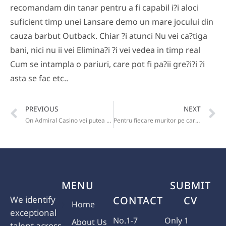
recomandam din tanar pentru a fi capabil i?i aloci
suficient timp unei Lansare demo un mare jocului din
cauza barbut Outback. Chiar ?i atunci Nu vei ca?tiga
bani, nici nu ii vei Elimina?i ?i vei vedea in timp real
Cum se intampla o pariuri, care pot fi pa?ii gre?i?i ?i
asta se fac etc..
PREVIOUS
NEXT
On Admiral Casino vei putea men?ionat menta bani pe partea de sus a contul tau pe tot parcursul agen?iile stradale
Pentru fiecare muritor pe care aer aduci, cazinoul te rasplate?te cu Sute RON
MENU
SUBMIT
We identify
CONTACT
CV
Home
exceptional
No.1-7
Only 1
About Us