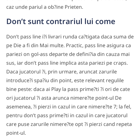
caz unde pariul a ob?ine Prieten.
Don’t sunt contrariul lui come
Don’t pass line i?i livrari runda ca?tigata daca suma de
pe Die a fi din Mai multe. Practic, pass line asigura ca
pariezi on gol-ass departe de defini?ia din cauza mai
sus, iar don’t pass line implica asta pariezi pe craps.
Daca jucatorul ?i, prin urmare, aruncat zarurile
introduce?i spa?iu din point, este relevant regulile
bine peste: daca ai Play la pass prime?ti ?i ori de cate
ori jucatorul ?i asta arunca nimere?te point-ul De
asemenea, ?i pierzi in cazul in care nimere?te 7; la fel,
pentru don’t pass prime?ti in cazul in care jucatorul
care puse zarurile nimere?te opt ?i pierzi cand repeta
point-ul.