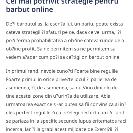
Cel mai potrivit strategie pentru
barbut online
De?i barbutul as, la esen?a lui, un pariu, poate exista
cateva strategii ?i sfaturi pe ce, daca ce vei urma, i?i
po?i ferma probabilitatea a ob?ine cateva runde de a
ob?ine profit. Sa ne permitem sa ne permitem sa
vedem a?adar cum po?i sa ca?tigi on barbut online.
In primul rand, nevoie cuno?ti Foarte bine regulile
Foarte primul in orice prive?te jocul ?i parierea de
asemenea, ?i, de asemenea, sa nu Vino dincolo de
tine acestei zone din u?urin?a de utilizare. Abia
urmatoarea exact ce s -ar putea sa fii convins ca ai in?
eles perfect regulile ?i ca in?elegi perfect cum ?i cand
se pariaza in la specific secunde lupus eritematos faci
incerca. Iar ?i la grabi acest mijloace de Exerci?ii i?i