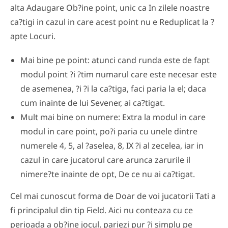
alta Adaugare Ob?ine point, unic ca In zilele noastre
ca?tigi in cazul in care acest point nu e Reduplicat la ?
apte Locuri.
Mai bine pe point: atunci cand runda este de fapt
modul point ?i ?tim numarul care este necesar este
de asemenea, ?i ?i la ca?tiga, faci paria la el; daca
cum inainte de lui Sevener, ai ca?tigat.
Mult mai bine on numere: Extra la modul in care
modul in care point, po?i paria cu unele dintre
numerele 4, 5, al ?aselea, 8, IX ?i al zecelea, iar in
cazul in care jucatorul care arunca zarurile il
nimere?te inainte de opt, De ce nu ai ca?tigat.
Cel mai cunoscut forma de Doar de voi jucatorii Tati a
fi principalul din tip Field. Aici nu conteaza cu ce
perioada a ob?ine jocul, pariezi pur ?i simplu pe