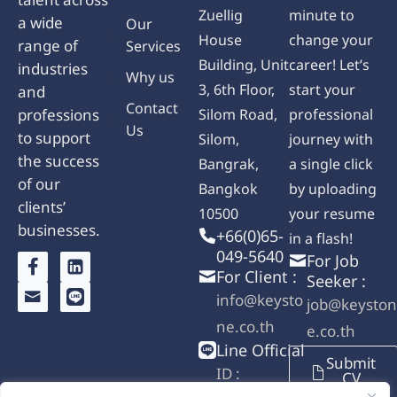
talent across
Zuellig
minute to
a wide
Our
House
change your
range of
Services
Building, Unit
career! Let’s
industries
Why us
3, 6th Floor,
start your
and
Contact
professions
Silom Road,
professional
Us
to support
Silom,
journey with
the success
Bangrak,
a single click
of our
Bangkok
by uploading
clients’
10500
your resume
businesses.
+66(0)65-
in a flash!
049-5640
For Job
For Client :
Seeker :
info@keysto
job@keyston
ne.co.th
e.co.th
Line Official
Submit
ID :
CV