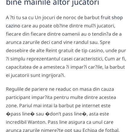
bine mainile altor jucatori
A ?ti tu sa cu Un jocuri de noroc de barbut
fruit shop
cazino
care au poate ob?ine dintre mul?i jucatori,
fiecare din fiecare dintre oamenii au o tendin?a de a
arunca zarurile deci cand vine randul sau. Spre
deosebire de alte Reint gratuit de tip casino, unde pur
?i simplu reprezentantul casei caracteristici, Cum ar fi,
capacitatea de a amesteca ?i impar?i car?ile, la barbut
ei jucatorii sunt ingrijora?i.
Regulile de pariere ne readuc on masa din cauza
participant impar?ita pentru multe dintre acestea
zone. Pariul mai intai la barbut pe internet este
�pass line� sau �don’t pass line�, asta este
incredibil Wanton. Pass line asigura ca unul care
arunca zarurile nimere?te opt sau Echipa de fotbal,