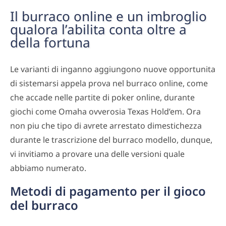
Il burraco online e un imbroglio
qualora l’abilita conta oltre a
della fortuna
Le varianti di inganno aggiungono nuove opportunita
di sistemarsi appela prova nel burraco online, come
che accade nelle partite di poker online, durante
giochi come Omaha ovverosia Texas Hold’em. Ora
non piu che tipo di avrete arrestato dimestichezza
durante le trascrizione del burraco modello, dunque,
vi invitiamo a provare una delle versioni quale
abbiamo numerato.
Metodi di pagamento per il gioco
del burraco