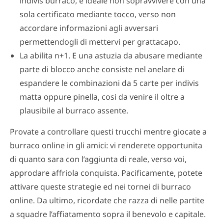
indivis burraco, e ideale non sopravvivere con una
sola certificato mediante tocco, verso non
accordare informazioni agli avversari
permettendogli di mettervi per grattacapo.
La abilita n+1. E una astuzia da abusare mediante
parte di blocco anche consiste nel anelare di
espandere le combinazioni da 5 carte per indivis
matta oppure pinella, cosi da venire il oltre a
plausibile al burraco assente.
Provate a controllare questi trucchi mentre giocate a
burraco online in gli amici: vi renderete opportunita
di quanto sara con l’aggiunta di reale, verso voi,
approdare affriola conquista. Pacificamente, potete
attivare queste strategie ed nei tornei di burraco
online. Da ultimo, ricordate che razza di nelle partite
a squadre l’affiatamento sopra il benevolo e capitale.