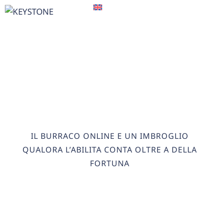
EN
IL BURRACO ONLINE E UN
IMBROGLIO QUALORA
L’ABILITA CONTA OLTRE A
DELLA FORTUNA
HOME
>
IL BURRACO ONLINE E UN IMBROGLIO
QUALORA L’ABILITA CONTA OLTRE A DELLA
FORTUNA