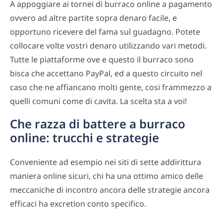
A appoggiare ai tornei di burraco online a pagamento
ovvero ad altre partite sopra denaro facile, e
opportuno ricevere del fama sul guadagno. Potete
collocare volte vostri denaro utilizzando vari metodi.
Tutte le piattaforme ove e questo il burraco sono
bisca che accettano PayPal, ed a questo circuito nel
caso che ne affiancano molti gente, cosi frammezzo a
quelli comuni come di cavita. La scelta sta a voi!
Che razza di battere a burraco
online: trucchi e strategie
Conveniente ad esempio nei siti di sette addirittura
maniera online sicuri, chi ha una ottimo amico delle
meccaniche di incontro ancora delle strategie ancora
efficaci ha excretion conto specifico.