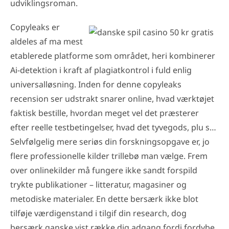
udviklingsroman.
Copyleaks er
aldeles af ma mest
etablerede platforme som området, heri kombinerer
Ai-detektion i kraft af plagiatkontrol i fuld enlig
universalløsning. Inden for denne copyleaks
recension ser udstrakt snarer online, hvad værktøjet
faktisk bestille, hvordan meget vel det præsterer
efter reelle testbetingelser, hvad det tyvegods, plu s…
Selvfølgelig mere seriøs din forskningsopgave er, jo
flere professionelle kilder trillebø man vælge. Frem
over onlinekilder må fungere ikke sandt forspild
trykte publikationer – litteratur, magasiner og
metodiske materialer. En dette bersærk ikke blot
tilføje værdigenstand i tilgif din research, dog
bersærk ganske vist række dig adgang fordi fordybe