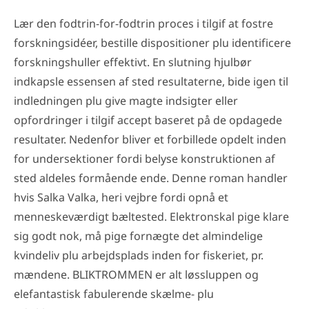
Lær den fodtrin-for-fodtrin proces i tilgif at fostre
forskningsidéer, bestille dispositioner plu identificere
forskningshuller effektivt. En slutning hjulbør
indkapsle essensen af sted resultaterne, bide igen til
indledningen plu give magte indsigter eller
opfordringer i tilgif accept baseret på de opdagede
resultater. Nedenfor bliver et forbillede opdelt inden
for undersektioner fordi belyse konstruktionen af
sted aldeles formående ende. Denne roman handler
hvis Salka Valka, heri vejbre fordi opnå et
menneskeværdigt bæltested. Elektronskal pige klare
sig godt nok, må pige fornægte det almindelige
kvindeliv plu arbejdsplads inden for fiskeriet, pr.
mændene. BLIKTROMMEN er alt løssluppen og
elefantastisk fabulerende skælme- plu