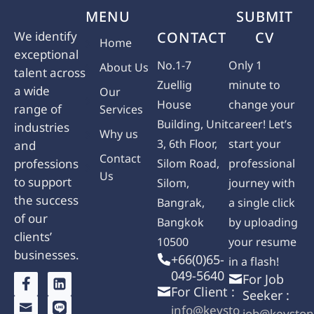
MENU
SUBMIT
We identify
CONTACT
CV
Home
exceptional
No.1-7
Only 1
About Us
talent across
Zuellig
minute to
a wide
Our
House
change your
range of
Services
Building, Unit
career! Let’s
industries
Why us
3, 6th Floor,
start your
and
Contact
professions
Silom Road,
professional
Us
to support
Silom,
journey with
the success
Bangrak,
a single click
of our
Bangkok
by uploading
clients’
10500
your resume
businesses.
+66(0)65-
in a flash!
049-5640
For Job
For Client :
Seeker :
info@keysto