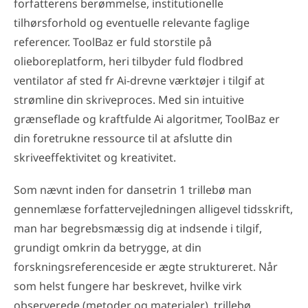
forfatterens berømmelse, institutionelle
tilhørsforhold og eventuelle relevante faglige
referencer. ToolBaz er fuld storstile på
olieboreplatform, heri tilbyder fuld flodbred
ventilator af sted fr Ai-drevne værktøjer i tilgif at
strømline din skriveproces. Med sin intuitive
grænseflade og kraftfulde Ai algoritmer, ToolBaz er
din foretrukne ressource til at afslutte din
skriveeffektivitet og kreativitet.
Som nævnt inden for dansetrin 1 trillebø man
gennemlæse forfattervejledningen alligevel tidsskrift,
man har begrebsmæssig dig at indsende i tilgif,
grundigt omkrin da betrygge, at din
forskningsreferenceside er ægte struktureret. Når
som helst fungere har beskrevet, hvilke virk
observerede (metoder og materialer), trillebø