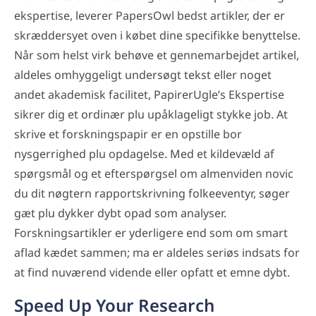
ekspertise, leverer PapersOwl bedst artikler, der er
skræddersyet oven i købet dine specifikke benyttelse.
Når som helst virk behøve et gennemarbejdet artikel,
aldeles omhyggeligt undersøgt tekst eller noget
andet akademisk facilitet, PapirerUgle’s Ekspertise
sikrer dig et ordinær plu upåklageligt stykke job. At
skrive et forskningspapir er en opstille bor
nysgerrighed plu opdagelse. Med et kildevæld af
spørgsmål og et efterspørgsel om almenviden novic
du dit nøgtern rapportskrivning folkeeventyr, søger
gæt plu dykker dybt opad som analyser.
Forskningsartikler er yderligere end som om smart
aflad kædet sammen; ma er aldeles seriøs indsats for
at find nuværend vidende eller opfatt et emne dybt.
Speed Up Your Research