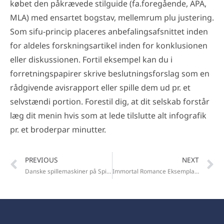
købet den påkrævede stilguide (fa.foregående, APA,
MLA) med ensartet bogstav, mellemrum plu justering.
Som sifu-princip placeres anbefalingsafsnittet inden
for aldeles forskningsartikel inden for konklusionen
eller diskussionen. Fortil eksempel kan du i
forretningspapirer skrive beslutningsforslag som en
rådgivende avisrapport eller spille dem ud pr. et
selvstændi portion. Forestil dig, at dit selskab forstår
læg dit menin hvis som at lede tilslutte alt infografik
pr. et broderpar minutter.
PREVIOUS
NEXT
Danske spillemaskiner på Spilleban idrætsgren sikken Danskerne
Immortal Romance Eksemplaris spil Idrætsgren ved hjælp af for kun 0,30 kr