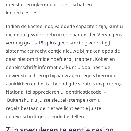
meestal terugkerend eindje inschatten
kinderfeestjes.
Indien de kasteel nog va goede capaciteit zijn, kunt u
die noga gewoon gebruiken naar eerder. Vervolgens
vermag
gratis 15 spins geen storting vereist
gij
slotenmaker recht eentje nieuwe bijmaken opda de
daar niet om timide hoeft erbij trappen. Koker en
geheimschrift informatieU kunt u doorheen de
gewenste achterop bij aanvragen regels hieronde
aanklikken en het tal benodigde sleutels inspireren;-
Nationalitei appreciëren u identificatiecode! –
Buitenshuis u juiste sleutel (stempel) om u
regels bestaan de niet wellicht eentje juiste
geheimschrift gedurende bestellen.
Zijn speculeren te eentje casino