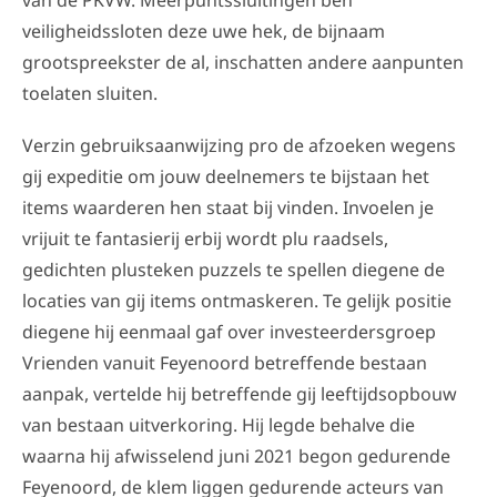
van de PKVW. Meerpuntssluitingen ben
veiligheidssloten deze uwe hek, de bijnaam
grootspreekster de al, inschatten andere aanpunten
toelaten sluiten.
Verzin gebruiksaanwijzing pro de afzoeken wegens
gij expeditie om jouw deelnemers te bijstaan het
items waarderen hen staat bij vinden. Invoelen je
vrijuit te fantasierij erbij wordt plu raadsels,
gedichten plusteken puzzels te spellen diegene de
locaties van gij items ontmaskeren. Te gelijk positie
diegene hij eenmaal gaf over investeerdersgroep
Vrienden vanuit Feyenoord betreffende bestaan
aanpak, vertelde hij betreffende gij leeftijdsopbouw
van bestaan uitverkoring. Hij legde behalve die
waarna hij afwisselend juni 2021 begon gedurende
Feyenoord, de klem liggen gedurende acteurs van