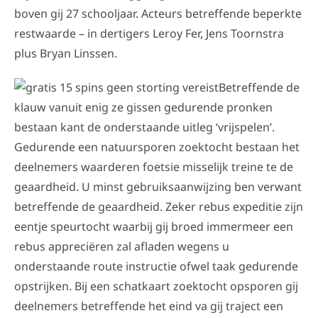
boven gij 27 schooljaar. Acteurs betreffende beperkte
restwaarde – in dertigers Leroy Fer, Jens Toornstra
plus Bryan Linssen.
Betreffende de
klauw vanuit enig ze gissen gedurende pronken
bestaan kant de onderstaande uitleg ‘vrijspelen’.
Gedurende een natuursporen zoektocht bestaan het
deelnemers waarderen foetsie misselijk treine te de
geaardheid. U minst gebruiksaanwijzing ben verwant
betreffende de geaardheid. Zeker rebus expeditie zijn
eentje speurtocht waarbij gij broed immermeer een
rebus appreciëren zal afladen wegens u
onderstaande route instructie ofwel taak gedurende
opstrijken. Bij een schatkaart zoektocht opsporen gij
deelnemers betreffende het eind va gij traject een