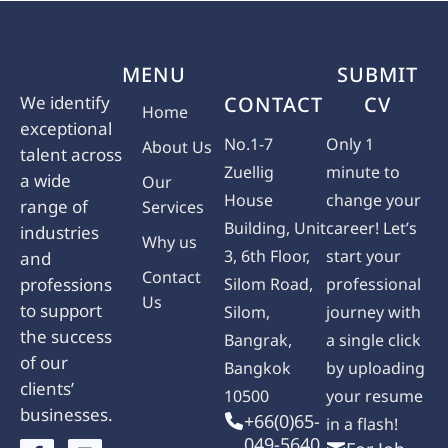
MENU
SUBMIT
We identify
CONTACT
CV
Home
exceptional
No.1-7
Only 1
About Us
talent across
Zuellig
minute to
a wide
Our
House
change your
range of
Services
Building, Unit
career! Let’s
industries
Why us
3, 6th Floor,
start your
and
Contact
professions
Silom Road,
professional
Us
to support
Silom,
journey with
the success
Bangrak,
a single click
of our
Bangkok
by uploading
clients’
10500
your resume
businesses.
+66(0)65-
in a flash!
049-5640