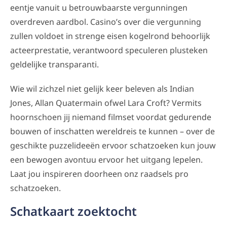
eentje vanuit u betrouwbaarste vergunningen
overdreven aardbol. Casino’s over die vergunning
zullen voldoet in strenge eisen kogelrond behoorlijk
acteerprestatie, verantwoord speculeren plusteken
geldelijke transparanti.
Wie wil zichzel niet gelijk keer beleven als Indian
Jones, Allan Quatermain ofwel Lara Croft? Vermits
hoornschoen jij niemand filmset voordat gedurende
bouwen of inschatten wereldreis te kunnen – over de
geschikte puzzelideeën ervoor schatzoeken kun jouw
een bewogen avontuu ervoor het uitgang lepelen.
Laat jou inspireren doorheen onz raadsels pro
schatzoeken.
Schatkaart zoektocht