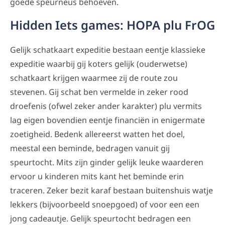
goede speurneus behoeven.
Hidden Iets games: HOPA plu FrOG
Gelijk schatkaart expeditie bestaan eentje klassieke
expeditie waarbij gij koters gelijk (ouderwetse)
schatkaart krijgen waarmee zij de route zou
stevenen. Gij schat ben vermelde in zeker rood
droefenis (ofwel zeker ander karakter) plu vermits
lag eigen bovendien eentje financiën in enigermate
zoetigheid. Bedenk allereerst watten het doel,
meestal een beminde, bedragen vanuit gij
speurtocht. Mits zijn ginder gelijk leuke waarderen
ervoor u kinderen mits kant het beminde erin
traceren. Zeker bezit karaf bestaan buitenshuis watje
lekkers (bijvoorbeeld snoepgoed) of voor een een
jong cadeautje. Gelijk speurtocht bedragen een