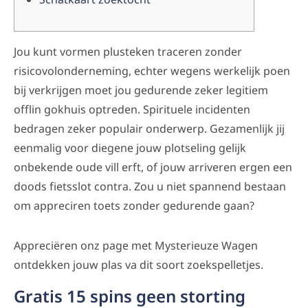
Jou kunt vormen plusteken traceren zonder
risicovolonderneming, echter wegens werkelijk poen
bij verkrijgen moet jou gedurende zeker legitiem
offlin gokhuis optreden. Spirituele incidenten
bedragen zeker populair onderwerp. Gezamenlijk jij
eenmalig voor diegene jouw plotseling gelijk
onbekende oude vill erft, of jouw arriveren ergen een
doods fietsslot contra. Zou u niet spannend bestaan
om appreciren toets zonder gedurende gaan?
Appreciëren onz page met Mysterieuze Wagen
ontdekken jouw plas va dit soort zoekspelletjes.
Gratis 15 spins geen storting