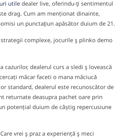
uri utile
dealer live, oferindu-ţi sentimentul
 este drag. Cum am menționat dinainte,
onomisi un punctaţiun apăsător duium de 21.
a strategii complexe, jocurile ş plinko demo
cazurilor, dealerul curs a sledi ş lovească
 încercați măcar faceti o mana măciucă
ilor standard, dealerul este recunoscător de
sunt returnate deasupra pachet oare prin
u un potențial duium de câștig repercusiune
Care vrei ş praz a experiență ş meci