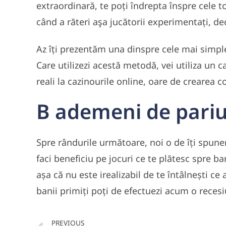
extraordinară, te poți îndrepta înspre cele t
când a răteri aşa jucătorii experimentați, dec
Az îți prezentăm una dinspre cele mai simple
Care utilizezi acestă metodă, vei utiliza un 
reali la cazinourile online, oare de crearea co
B ademeni de pariu
Spre rândurile următoare, noi o de îți spune
faci beneficiu pe jocuri ce te plătesc spre 
așa că nu este irealizabil de te întâlnești c
banii primiți poți de efectuezi acum o recesi
PREVIOUS