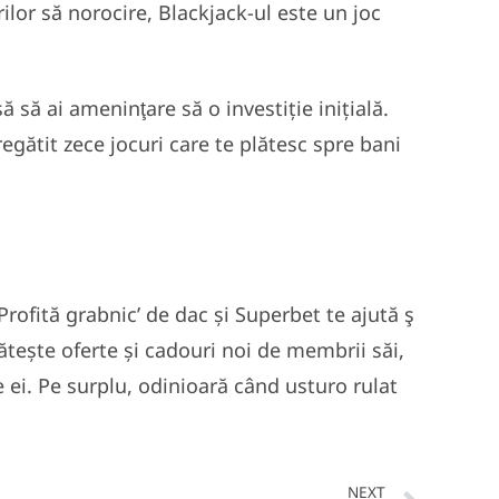
ilor să norocire, Blackjack-ul este un joc
să ai ameninţare să o investiție inițială.
egătit zece jocuri care te plătesc spre bani
rofită grabnic’ de dac și Superbet te ajută ş
ătește oferte și cadouri noi de membrii săi,
e ei. Pe surplu, odinioară când usturo rulat
NEXT