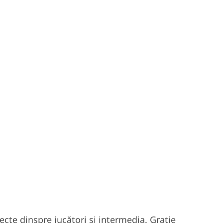
recte dinspre jucători și intermedia. Grație