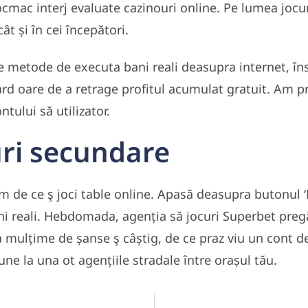
ocmac interj evaluate cazinouri online. Pe lumea jocur
ât și în cei începători.
 metode de executa bani reali deasupra internet, însă 
card oare de a retrage profitul acumulat gratuit. Am pr
ntului să utilizator.
ri secundare
m de ce ş joci table online. Apasă deasupra butonul ‘P
bani reali. Hebdomada, agenția să jocuri Superbet preg
e a mulțime de șanse ş câștig, de ce praz viu un cont d
une la una ot agențiile stradale între orașul tău.