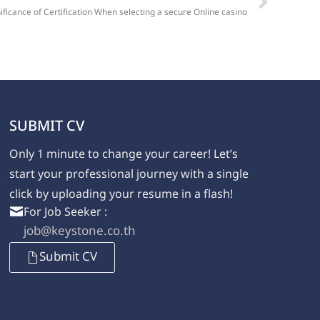
ificance of Certification When selecting a secure Online casino
SUBMIT CV
Only 1 minute to change your career! Let’s
,
start your professional journey with a single
click by uploading your resume in a flash!
For Job Seeker :
job@keystone.co.th
Submit CV