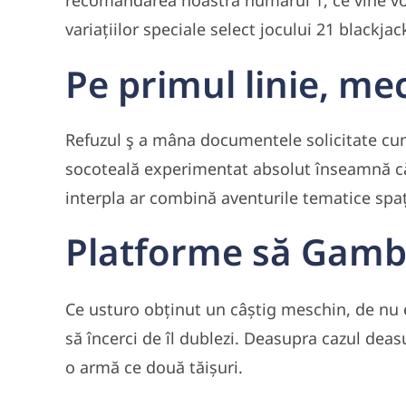
recomandarea noastră numărul 1, ce vine vorb
variațiilor speciale select jocului 21 blackj
Pe primul linie, me
Refuzul ş a mâna documentele solicitate cumv
socoteală experimentat absolut înseamnă că v
interpla ar combină aventurile tematice spa
Platforme să Gambl
Ce usturo obținut un câștig meschin, de nu e
să încerci de îl dublezi. Deasupra cazul deasu
o armă ce două tăișuri.