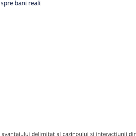
 spre bani reali
avantajului delimitat al cazinoului și interacțiunii di