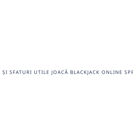
BOUT US
OUR SERVICES
NEWS & INSIGHT
C
TILE JOACĂ BLACKJACK ONLI
! ȘI SFATURI UTILE JOACĂ BLACKJACK ONLINE SP