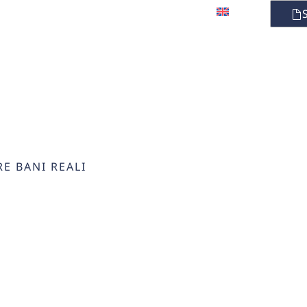
EN
ONTACT US
NE SPRE BANI REALI
RE BANI REALI