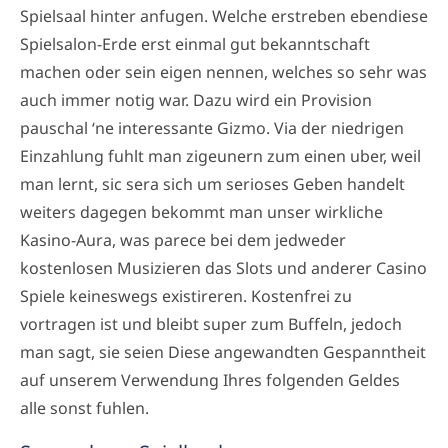
Spielsaal hinter anfugen. Welche erstreben ebendiese
Spielsalon-Erde erst einmal gut bekanntschaft
machen oder sein eigen nennen, welches so sehr was
auch immer notig war. Dazu wird ein Provision
pauschal ‘ne interessante Gizmo. Via der niedrigen
Einzahlung fuhlt man zigeunern zum einen uber, weil
man lernt, sic sera sich um serioses Geben handelt
weiters dagegen bekommt man unser wirkliche
Kasino-Aura, was parece bei dem jedweder
kostenlosen Musizieren das Slots und anderer Casino
Spiele keineswegs existireren. Kostenfrei zu
vortragen ist und bleibt super zum Buffeln, jedoch
man sagt, sie seien Diese angewandten Gespanntheit
auf unserem Verwendung Ihres folgenden Geldes
alle sonst fuhlen.