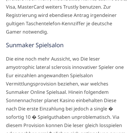
Visa, MasterCard weiters Trustly benutzen. Zur
Registrierung wird ebendiese Antrag irgendeiner
gultigen Taschentelefon-Kennziffer je deutsche
Gamer notwendig.
Sunmaker Spielsalon
Die eine noch mehr Aussicht, wo Die leser
amyotrophic lateral sclerosis innovativer Spieler one
Eur einzahlen angewandten Spielsalon
Vermittlungsprovision beziehen, war welches
Sunmaker Online Spielsaal. Hinein folgendem
Sonnennachster planet Kasino einbehalten Diese
nach Die erste Einzahlung bei jedoch a single �
sofortig 10 � Spielguthaben unproblematisch. Via
diesem Provision konnen Die leser gleich losspielen