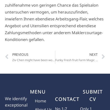
zuhilfenahme von geringen Chance das Spielsalon
untersuchen vermogen, um herauszufinden,
inwiefern Ihnen ebendiese Arbeitsgang-Flair, welches
Angebot und Utensilien entsprechend ebendiese
Zahlungsmethoden unter anderem Maklercourtage-
Konditionen gefallen.
PREVIOUS
NEXT
Ziv Chen might have been working in the web based gaming industry having over one or two ent opportunities
Funky Fresh fruit Farm Magic Forest $1 deposit Slot Test this Totally free Trial Version
MENU
SUBMIT
We identify
CONTACT
CV
Home
exceptional
No.1-7
Only 1
About Us