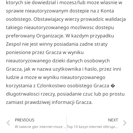
ktorych sie dowiedzial i mozesz/lub moze wlasnie w
sprawie nieautoryzowanym dostepie na z Konta
osobistego. Obstawiajacy wierzy prowadzic walidacja
takiego nieautoryzowanego mozliwosc dostepu
preferowany Organizacje. W kazdym przypadku
Zespol nie jest winny posiadania zadne straty
poniesione przez Gracza w wyniku
nieautoryzowanego dzieki danych osobowych
Gracza, jak w nazwa uzytkownika i haslo, przez inni
ludzie a moze w wyniku nieautoryzowanego
korzystania z Czlonkostwo osobistego Gracza �
dlugotrwalosci rzeczy, posiadanie czuc lub po prostu
zamiast prawdziwej informacji Gracza.
PREVIOUS
NEXT
W swiecie gier internet moze byc licznych roznych opcje i atrakcji, i to przyciagaja graczy z calego globu
Top 10 kasyn internet oferujacych fillip bez depozytu dla polskich graczy