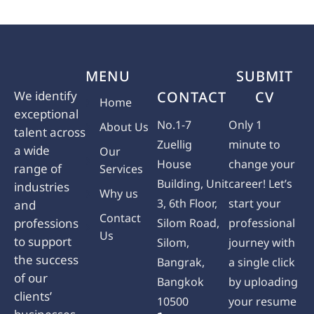
MENU
SUBMIT
We identify
CONTACT
CV
Home
exceptional
No.1-7
Only 1
About Us
talent across
Zuellig
minute to
a wide
Our
House
change your
range of
Services
Building, Unit
career! Let’s
industries
Why us
3, 6th Floor,
start your
and
Contact
professions
Silom Road,
professional
Us
to support
Silom,
journey with
the success
Bangrak,
a single click
of our
Bangkok
by uploading
clients’
10500
your resume