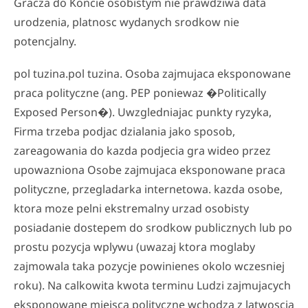
Gracza do Koncie osobistym nie prawdziwa data
urodzenia, platnosc wydanych srodkow nie
potencjalny.
pol tuzina.pol tuzina. Osoba zajmujaca eksponowane
praca polityczne (ang. PEP poniewaz �Politically
Exposed Person�). Uwzgledniajac punkty ryzyka,
Firma trzeba podjac dzialania jako sposob,
zareagowania do kazda podjecia gra wideo przez
upowazniona Osobe zajmujaca eksponowane praca
polityczne, przegladarka internetowa. kazda osobe,
ktora moze pelni ekstremalny urzad osobisty
posiadanie dostepem do srodkow publicznych lub po
prostu pozycja wplywu (uwazaj ktora moglaby
zajmowala taka pozycje powinienes okolo wczesniej
roku). Na calkowita kwota terminu Ludzi zajmujacych
eksponowane miejsca polityczne wchodza z latwoscia