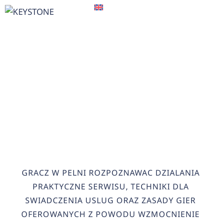
EN
GRACZ W PELNI
ROZPOZNAWAC DZIALANIA
PRAKTYCZNE SERWISU,
TECHNIKI DLA SWIADCZENIA
USLUG ORAZ ZASADY GIER
OFEROWANYCH Z POWODU
WZMOCNIENIE
HOME
>
GRACZ W PELNI ROZPOZNAWAC DZIALANIA
PRAKTYCZNE SERWISU, TECHNIKI DLA
SWIADCZENIA USLUG ORAZ ZASADY GIER
OFEROWANYCH Z POWODU WZMOCNIENIE