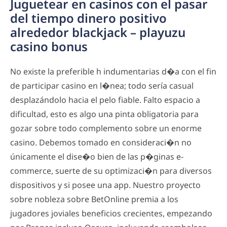
Juguetear en casinos con el pasar
del tiempo dinero positivo
alrededor blackjack – playuzu
casino bonus
No existe la preferible h indumentarias d�a con el fin
de participar casino en l�nea; todo serí­a casual
desplazándolo hacia el pelo fiable. Falto espacio a
dificultad, esto es algo una pinta obligatoria para
gozar sobre todo complemento sobre un enorme
casino. Debemos tomado en consideraci�n no
únicamente el dise�o bien de las p�ginas e-
commerce, suerte de su optimizaci�n para diversos
dispositivos y si posee una app. Nuestro proyecto
sobre nobleza sobre BetOnline premia a los
jugadores joviales beneficios crecientes, empezando