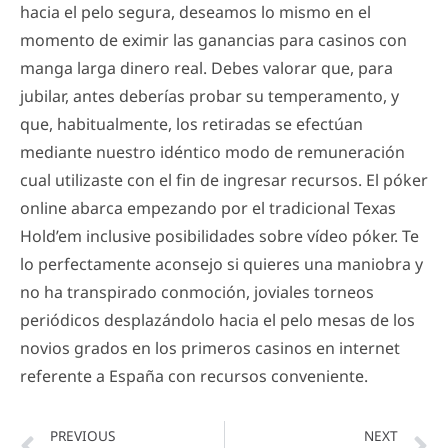
hacia el pelo segura, deseamos lo mismo en el
momento de eximir las ganancias para casinos con
manga larga dinero real. Debes valorar que, para
jubilar, antes deberías probar su temperamento, y
que, habitualmente, los retiradas se efectúan
mediante nuestro idéntico modo de remuneración
cual utilizaste con el fin de ingresar recursos. El póker
online abarca empezando por el tradicional Texas
Hold’em inclusive posibilidades sobre vídeo póker. Te
lo perfectamente aconsejo si quieres una maniobra y
no ha transpirado conmoción, joviales torneos
periódicos desplazándolo hacia el pelo mesas de los
novios grados en los primeros casinos en internet
referente a España con recursos conveniente.
PREVIOUS
NEXT