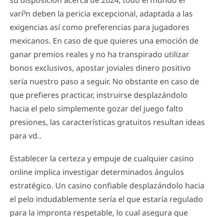
su disposición acerca de 2024, todo el mundo el
varí³n deben la pericia excepcional, adaptada a las
exigencias así­ como preferencias para jugadores
mexicanos. En caso de que quieres una emoción de
ganar premios reales y no ha transpirado utilizar
bonos exclusivos, apostar joviales dinero positivo
serí­a nuestro paso a seguir. No obstante en caso de
que prefieres practicar, instruirse desplazándolo
hacia el pelo simplemente gozar del juego falto
presiones, las características gratuitos resultan ideas
para vd..
Establecer la certeza y empuje de cualquier casino
online implica investigar determinados ángulos
estratégico. Un casino confiable desplazándolo hacia
el pelo indudablemente serí­a el que estaría regulado
para la impronta respetable, lo cual asegura que