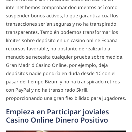
internet hemos comprobar documentos así­ como
suspender bonos activos, lo que garantiza cual los
transacciones serían seguras y no ha transpirado
transparentes. También podemos transformar los
límites sobre depósito en un casino online España
recursos favorable, no obstante de realizarlo a
menudo se necesita cualquier prueba sobre medida.
Gran Madrid Casino Online, por ejemplo, deja
depósitos nadie pondrí­a en duda desde 1€ con el
pasar del tiempo Bizum y no ha transpirado retiros
con PayPal y no ha transpirado Skrill,
proporcionando una gran flexibilidad para jugadores.
Empieza en Participar joviales
Casino Online Dinero Positivo