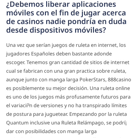
¿Debemos liberar aplicaciones
móviles con el fin de jugar acerca
de casinos nadie pondrí­a en duda
desde dispositivos móviles?
Una vez que serían juegos de ruleta en internet, los
jugadores Españoles deben bastante adonde
escoger. Tenemos gran cantidad de sitios de internet
cual se fabrican con una gran practica sobre ruleta,
aunque junto con manga larga PokerStars, 888casino
es posiblemente su mejor decisión. Una ruleta online
es uno de los juegos más profusamente futuros para
el variacií³n de versiones y no ha transpirado límites
de postura para juguetear. Empezando por la ruleta
Quantum inclusive una Ruleta Relámpago, se podrí¡
dar con posibilidades con manga larga