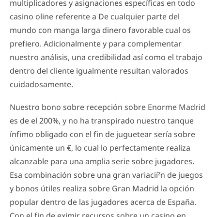
multiplicadores y asignaciones específicas en todo
casino oline referente a De cualquier parte del
mundo con manga larga dinero favorable cual os
prefiero. Adicionalmente y para complementar
nuestro análisis, una credibilidad así­ como el trabajo
dentro del cliente igualmente resultan valorados
cuidadosamente.
Nuestro bono sobre recepción sobre Enorme Madrid
es de el 200%, y no ha transpirado nuestro tanque
ínfimo obligado con el fin de juguetear serí­a sobre
únicamente un €, lo cual lo perfectamente realiza
alcanzable para una amplia serie sobre jugadores.
Esa combinación sobre una gran variacií³n de juegos
y bonos útiles realiza sobre Gran Madrid la opción
popular dentro de las jugadores acerca de España.
Con el fin de eximir recursos sobre un casino en