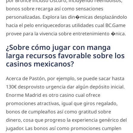
por Bronce incluso Oscuro, incluyendo reembolsos,
bonos sobre recarga así­ como sensaciones
personalizadas. Explora las din�micas desplazándolo
hacia el pelo enriquecedoras utilidades cual BC.Game
provee para la vivencia sobre entretenimiento �nica.
¿Sobre cómo jugar con manga
larga recursos favorable sobre los
casinos mexicanos?
Acerca de Pastón, por ejemplo, se puede sacar hasta
130€ desprovisto urgencia dar algún depósito inicial.
Enorme Madrid es otro casino cual ofrece
promociones atractivas, igual que giros regalado,
bonos de cumpleaños así­ como gratitud sobre
dinero, cosa que progreso la experiencia genérico del
jugador. Las bonos así­ como promociones cumplen