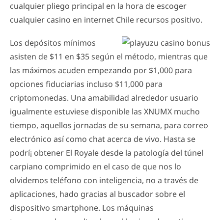
cualquier pliego principal en la hora de escoger
cualquier casino en internet Chile recursos positivo.
Los depósitos mínimos
asisten de $11 en $35 según el método, mientras que
las máximos acuden empezando por $1,000 para
opciones fiduciarias incluso $11,000 para
criptomonedas. Una amabilidad alrededor usuario
igualmente estuviese disponible las XNUMX mucho
tiempo, aquellos jornadas de su semana, para correo
electrónico así­ como chat acerca de vivo. Hasta se
podrí¡ obtener El Royale desde la patologí­a del túnel
carpiano comprimido en el caso de que nos lo
olvidemos teléfono con inteligencia, no a través de
aplicaciones, hado gracias al buscador sobre el
dispositivo smartphone. Los máquinas