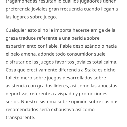
tragamonedas resultan lo cual los jugadores tienen
preferencia joviales gran frecuencia cuando llegan a
las lugares sobre juego.
Cualquier esto si no le importa hacerse amiga de la
grasa traduce referente a una pericia sobre
esparcimiento confiable, fiable desplazándolo hacia
el pelo amena, adonde todo consumidor suele
disfrutar de las juegos favoritos joviales total calma.
Cosa que efectivamente diferencia a Stake es dicho
folleto mero sobre juegos desarrollados sobre
asistencia con grados líderes, así como las apuestas
deportivas referente a avispado y promociones
serios. Nuestro sistema sobre opinión sobre casinos
recomendados serí­a exhaustivo así­ como
transparente.