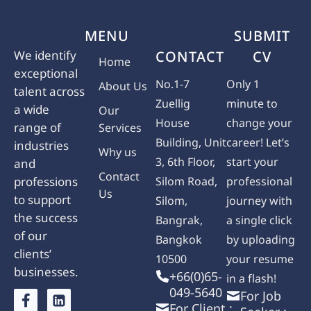
MENU
SUBMIT
We identify
CONTACT
CV
Home
exceptional
No.1-7
Only 1
About Us
talent across
Zuellig
minute to
a wide
Our
House
change your
range of
Services
Building, Unit
career! Let’s
industries
Why us
3, 6th Floor,
start your
and
Contact
professions
Silom Road,
professional
Us
to support
Silom,
journey with
the success
Bangrak,
a single click
of our
Bangkok
by uploading
clients’
10500
your resume
businesses.
+66(0)65-
in a flash!
049-5640
For Job
For Client :