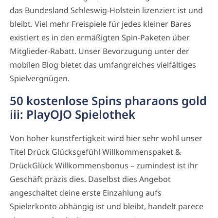
das Bundesland Schleswig-Holstein lizenziert ist und
bleibt. Viel mehr Freispiele für jedes kleiner Bares
existiert es in den ermäßigten Spin-Paketen über
Mitglieder-Rabatt. Unser Bevorzugung unter der
mobilen Blog bietet das umfangreiches vielfältiges
Spielvergnügen.
50 kostenlose Spins pharaons gold
iii: PlayOJO Spielothek
Von hoher kunstfertigkeit wird hier sehr wohl unser
Titel Drück Glücksgefühl Willkommenspaket &
DrückGlück Willkommensbonus – zumindest ist ihr
Geschäft präzis dies. Daselbst dies Angebot
angeschaltet deine erste Einzahlung aufs
Spielerkonto abhängig ist und bleibt, handelt parece