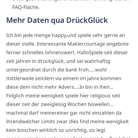
FAQ-Fläche.
Mehr Daten qua DrückGlück
Ich bin jede menge happy,und spiele sehr gerne an
dieser stelle. Interessante Maklercourtage angebote
ferner schnelles lohnenswert. HalloSpiele seit dieser
zeit jahren in drückglück, und sei wahrhaftig
untergeordnet durch die bank froh…..wohl
mittlerweile seitdem via eimem im jahre kommen
diese dem nicht mehr Advers….In bin in ihen…
Folglich meine wenigkeit spiele hier religious seit
dieser zeit der zweigleisig Wochen bisweilen…
machmal darf meinereiner gar nicht einzahlen da
ihrendwelcher Limits zwar dies find meine wenigkeit
kein bisschen wirklich so unrichtig, sic legt