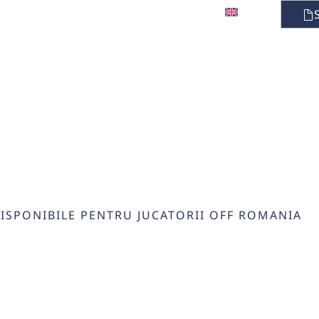
EN
ONTACT US
?I POPULARE CAZINOURI
ORII OFF ROMANIA
DISPONIBILE PENTRU JUCATORII OFF ROMANIA