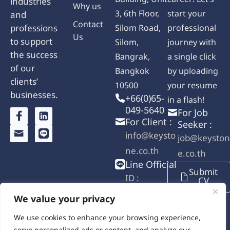
industries
Why us
3, 6th Floor,
start your
and
Contact
professions
Silom Road,
professional
Us
to support
Silom,
journey with
the success
Bangrak,
a single click
of our
Bangkok
by uploading
clients’
10500
your resume
businesses.
+66(0)65-
in a flash!
049-5640
For Job
For Client :
Seeker :
info@keysto
job@keyston
ne.co.th
e.co.th
Line Official
Submit
ID :
CV
@keystoner
We value your privacy
ecruit
We use cookies to enhance your browsing experience,