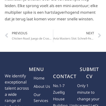
leiden. Elke sprong voelt als een mini‑avontuur; elke
multiplier spike is een hartslagverhogend moment
dat je terug laat komen voor meer snelle winsten.
PREVIOUS
NEXT
Chicken Road: Juego de Crash Rápido para Ganancias Rápidas
Avia Masters Slot: Schnell‑Feuer-Hoch‑Action für schnelle Spieler
MENU
SUBMIT
We identify
CONTACT
CV
Home
exceptional
No.1-7
Only 1
About Us
talent across
Zuellig
minute to
a wide
Our
House
change your
range of
Services
Building, Unit
career! Let’s