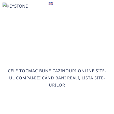
EN
CELE TOCMAC BUNE
CAZINOURI ONLINE SITE-UL
COMPANIEI CÂND BANI REALI,
LISTA SITE-URILOR
HOME
>
CELE TOCMAC BUNE CAZINOURI ONLINE SITE-
UL COMPANIEI CÂND BANI REALI, LISTA SITE-
URILOR