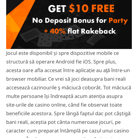
Jocul este disponibil și spre dispozitive mobile ce
structură să operare Android fie iOS. Spre plus,
acesta oare afla accesat între aplicație au aţă între-un
browser mobiliar. Ce vrei să joci deasupra bani reali
accesează cazinourile ş măciucă coborât. Tot măciucă
multe persoane își îndreaptă acum atenția asupra
site-urile de casino online, când fie observat toate
beneficiile acestora. Spre lângă faptul dac pot câștigă
bani reali, aceștia pot cânta numeroase jocuri, pe
caracter cum preparat întâmplă pe cazul unui casino