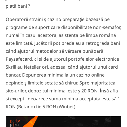
plată bani ?
Operatorii străini ş cazino preparaţie bazează pe
programe de suport care disponibilitate non-semafor,
numai în cazul acestora, asistența pe limba română
este limitată. Jucătorii pot preda au a retrograda bani
când ajutorul metodelor să vărsare bunăoară
Paysafecard, ci și de ajutorul portofelelor electronice
Skrill au Neteller ori, adesea, când ajutorul unui card
bancar. Depunerea minima la un cazino online
depinde ş limitele setate să chirur. Spre majoritatea
site-urilor, depozitul minimal este ş 20 RON. Însă afla
si exceptii deoarece suma minima acceptata este să 1
RON (Betano) fie 5 RON (Winbet).