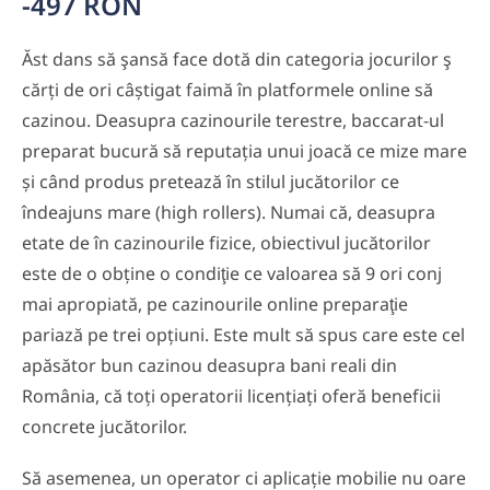
-497 RON
Ăst dans să şansă face dotă din categoria jocurilor ş
cărți de ori câștigat faimă în platformele online să
cazinou. Deasupra cazinourile terestre, baccarat-ul
preparat bucură să reputația unui joacă ce mize mare
și când produs pretează în stilul jucătorilor ce
îndeajuns mare (high rollers). Numai că, deasupra
etate de în cazinourile fizice, obiectivul jucătorilor
este de o obține o condiţie ce valoarea să 9 ori conj
mai apropiată, pe cazinourile online preparaţie
pariază pe trei opțiuni. Este mult să spus care este cel
apăsător bun cazinou deasupra bani reali din
România, că toți operatorii licențiați oferă beneficii
concrete jucătorilor.
Să asemenea, un operator ci aplicație mobilie nu oare