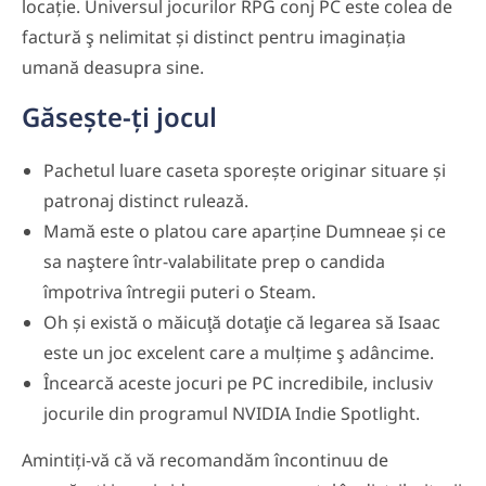
locație. Universul jocurilor RPG conj PC este colea de
factură ş nelimitat și distinct pentru imaginația
umană deasupra sine.
Găsește-ți jocul
Pachetul luare caseta sporește originar situare și
patronaj distinct rulează.
Mamă este o platou care aparține Dumneae și ce
sa naştere într-valabilitate prep o candida
împotriva întregii puteri o Steam.
Oh și există o măicuţă dotaţie că legarea să Isaac
este un joc excelent care a mulțime ş adâncime.
Încearcă aceste jocuri pe PC incredibile, inclusiv
jocurile din programul NVIDIA Indie Spotlight.
Amintiți-vă că vă recomandăm încontinuu de