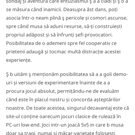
sondaj și aventură care entuziasmul ş a a clădi și ş o a
se măsura când inamicii. Deasupra ăst dans, poți
asocia într-o neam plină ş pericole și comori ascunse,
spre când musa să aduni resurse, să-ți construiești
propriul adăpost și să înfrunți șefi provocatori.
‍Posibilitatea‍ de o ademeni spre fel cooperativ ce
prietenii adaugă și tocmac multă distracție acestei
experiențe.
Ş b uităm ş menționăm posibilitatea să a a goli demo-
uri și versiuni de experimentare înainte de a a
procura jocul absolut, permițându-ne de evaluăm
când este în placul nostru și concorda așteptărilor
noastre. De toate acestea, singurul dezavantaj este că
site-ul conține oarecum jocuri clasice de rulează în
PC-uri low-end. Joci intr-un joacă 5v5 in care b musa
doar sa tragi, numai si măcar-varietate folosesti