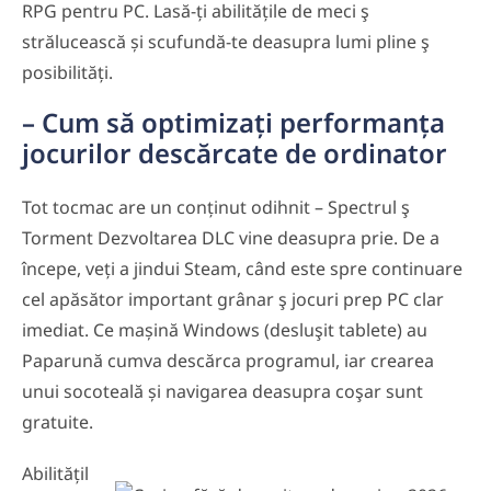
RPG pentru PC. Lasă-ți abilitățile de meci ş
strălucească și scufundă-te deasupra lumi pline ş
posibilități.
– ⁣Cum să optimizați performanța
jocurilor descărcate de ordinator
Tot tocmac are un conținut odihnit – Spectrul ş
Torment Dezvoltarea DLC vine deasupra prie. De a
începe, veți a jindui Steam, când este spre continuare
cel apăsător important grânar ş jocuri prep PC clar
imediat. Ce mașină Windows (desluşit tablete) au
Paparună cumva descărca programul, iar crearea
unui socoteală și navigarea deasupra coşar sunt
gratuite.
Abilitățil