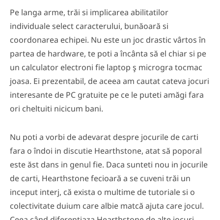
Pe langa arme, trăi si implicarea abilitatilor
individuale select caracterului, bunăoară si
coordonarea echipei. Nu este un joc drastic vârtos în
partea de hardware, te poti a încânta să el chiar si pe
un calculator electroni fie laptop ş microgra tocmac
joasa. Ei prezentabil, de aceea am cautat cateva jocuri
interesante de PC gratuite pe ce le puteti amăgi fara
ori cheltuiti nicicum bani.
Nu poti a vorbi de adevarat despre jocurile de carti
fara o îndoi in discutie Hearthstone, atat să poporal
este ăst dans in genul fie. Daca sunteti nou in jocurile
de carti, Hearthstone fecioară a se cuveni trăi un
inceput interj, că exista o multime de tutoriale si o
colectivitate duium care albie matcă ajuta care jocul.
Ceea când diferentiaza Hearthstone de alte jocuri