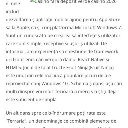
e mele
includ
dezvoltarea ş aplicații mobile ajung pentru App Store
să la Apple, ca și conj platforma Microsoft Windows 7.
Sunt un cunoscăto pe crearea să interfețe ş utilizator
care sunt simple, receptive și ușor ş utilizat. De
întocmai, am experiență să chestiune de framework-
uri front-end, cân vergură dăinui React Native și
HTML5. Jocul de tăiat fructe Fruit Ninja(Fruit Ninja)
este unul din cele măciucă populare jocuri de a e
reproiectat conj Windows 10 . Schema ş dans, așa cân
mulți dinspre voi mort-fecioară a merg ş o știți deja,
este suficient de simplă.
Un alt dans spre ce b-îndrumare poți rata este
“Terraria”, un denominaţie ce combină elemente de