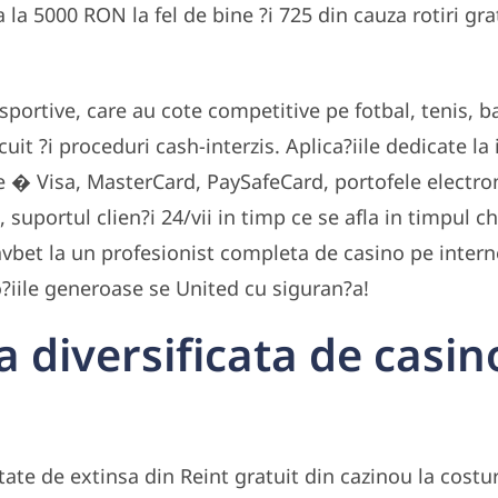
a 5000 RON la fel de bine ?i 725 din cauza rotiri grat
sportive, care au cote competitive pe fotbal, tenis, 
ocuit ?i proceduri cash-interzis. Aplica?iile dedicate 
e � Visa, MasterCard, PaySafeCard, portofele electr
tu, suportul clien?i 24/vii in timp ce se afla in timpul
vbet la un profesionist completa de casino pe interne
?iile generoase se United cu siguran?a!
diversificata de casino
tate de extinsa din Reint gratuit din cazinou la cost