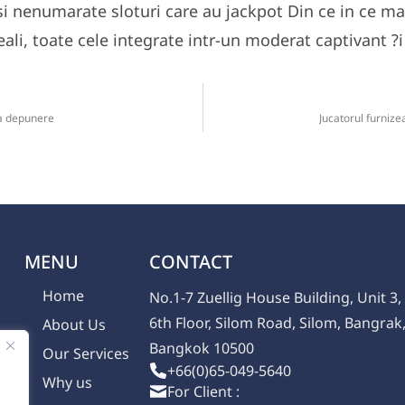
asi nenumarate sloturi care au jackpot Din ce in ce ma
eali, toate cele integrate intr-un moderat captivant ?i
la depunere
Jucatorul furnize
MENU
CONTACT
Home
No.1-7 Zuellig House Building, Unit 3,
6th Floor, Silom Road, Silom, Bangrak
About Us
Bangkok 10500
Our Services
+66(0)65-049-5640
Why us
For Client :