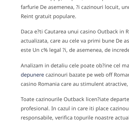
farfurie De asemenea, ?i cazinouri locuit, u
Reint gratuit populare.
Daca e?ti Cautarea unui casino Outback in Ro
actualizata, care au cele va primi bune De 
este Un c% legal ?i, de asemenea, de increde
Analizam in detaliu cele poate ob?ine cel ma
depunere
cazinouri bazate pe web off Roman
casino Romania care au stimulent atractive, 
Toate cazinourile Outback licen?iate depart
profesional. In cazul in care iti place cazino
responsabile, verifica topurile noastre actual