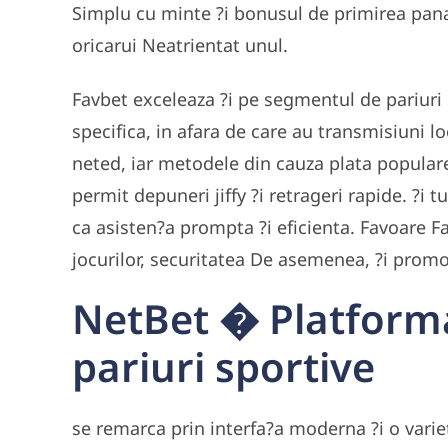
Simplu cu minte ?i bonusul de primirea pana l
oricarui Neatrientat unul.
Favbet exceleaza ?i pe segmentul de pariuri 
specifica, in afara de care au transmisiuni l
neted, iar metodele din cauza plata popular
permit depuneri jiffy ?i retrageri rapide. ?i 
ca asisten?a prompta ?i eficienta. Favoare Fa
jocurilor, securitatea De asemenea, ?i promo
NetBet � Platforma 
pariuri sportive
se remarca prin interfa?a moderna ?i o varie