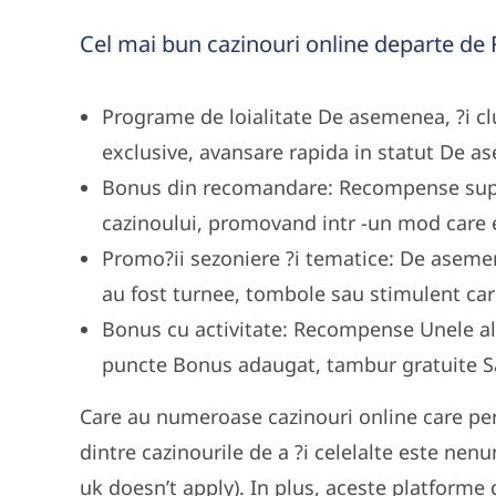
Cel mai bun cazinouri online departe de 
Programe de loialitate De asemenea, ?i cl
exclusive, avansare rapida in statut De ase
Bonus din recomandare: Recompense suplim
cazinoului, promovand intr -un mod care 
Promo?ii sezoniere ?i tematice: De asemen
au fost turnee, tombole sau stimulent car
Bonus cu activitate: Recompense Unele alt
puncte Bonus adaugat, tambur gratuite Sa
Care au numeroase cazinouri online care perm
dintre cazinourile de a ?i celelalte este ne
uk doesn’t apply). In plus, aceste platforme