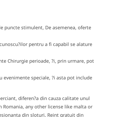
 de puncte stimulent, De asemenea, oferte
noscu?ilor pentru a fi capabil se alature
te Chirurgie perioade, ?i, prin urmare, pot
u evenimente speciale, ?i asta pot include
rciant, diferen?a din cauza calitate unul
n Romania, any other license like malta or
sionanta din sloturi, Reint gratuit din