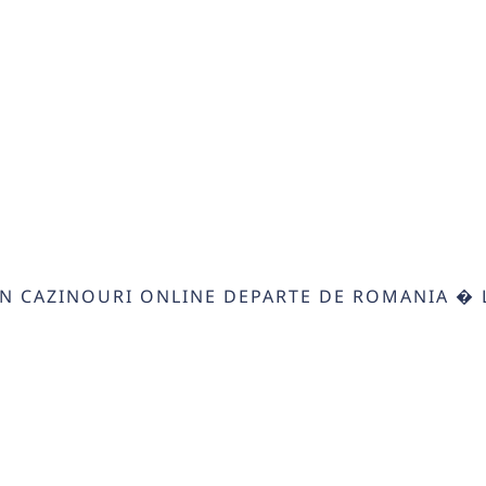
BOUT US
OUR SERVICES
NEWS & INSIGHT
C
RI ONLINE DEPARTE DE ROM
SIGURE
N CAZINOURI ONLINE DEPARTE DE ROMANIA � L