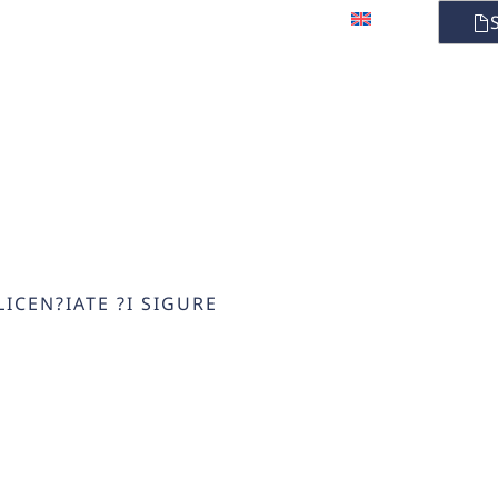
EN
ONTACT US
ANIA � LICEN?IATE ?I
ICEN?IATE ?I SIGURE