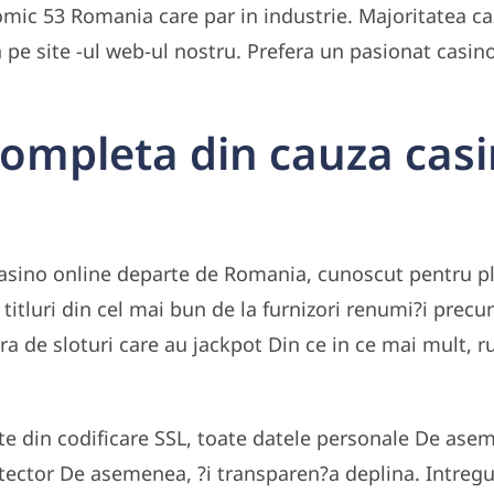
ic 53 Romania care par in industrie. Majoritatea ca
n pe site -ul web-ul nostru. Prefera un pasionat casin
mpleta din cauza casin
casino online departe de Romania, cunoscut pentru pla
titluri din cel mai bun de la furnizori renumi?i prec
cura de sloturi care au jackpot Din ce in ce mai mult,
e din codificare SSL, toate datele personale De asemen
otector De asemenea, ?i transparen?a deplina. Intregu