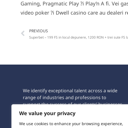
Gaming, Pragmatic Play ?i Play’n A fi. Vei g
video poker ?i Dwell casino care au dealeri r
PREVIOUS
Superbet – 199 FS in locul depunere, 1200 RON + trei sute FS 
We identify exceptional talent across a wide
range of industries and professions to
support the success of our clients’ businesses.
We value your privacy
We use cookies to enhance your browsing experience,