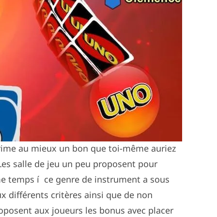
 prime au mieux un bon que toi-même auriez
Les salle de jeu un peu proposent pour
me temps í ce genre de instrument a sous
x différents critères ainsi que de non
 proposent aux joueurs les bonus avec placer