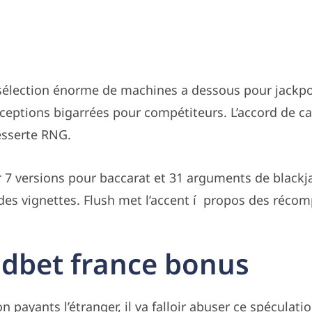
ne sélection énorme de machines a dessous pour jackp
cceptions bigarrées pour compétiteurs. L’accord de 
esserte RNG.
r 7 versions pour baccarat et 31 arguments de black
es vignettes. Flush met l’accent í propos des récom
oldbet france bonus
 payants l’étranger, il va falloir abuser ce spéculatio