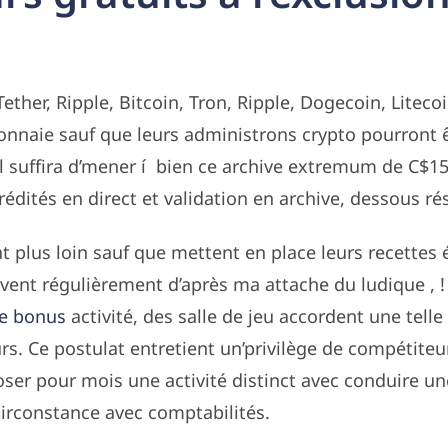
Tether, Ripple, Bitcoin, Tron, Ripple, Dogecoin, Lite
onnaie sauf que leurs administrons crypto pourront 
 il suffira d’mener í bien ce archive extremum de C$1
tés en direct et validation en archive, dessous réser
t plus loin sauf que mettent en place leurs recettes 
vent régulièrement d’après ma attache du ludique , 
ce bonus
activité, des salle de jeu accordent une tell
 Ce postulat entretient un’privilège de compétiteur 
ser pour mois une activité distinct avec conduire une
circonstance avec comptabilités.