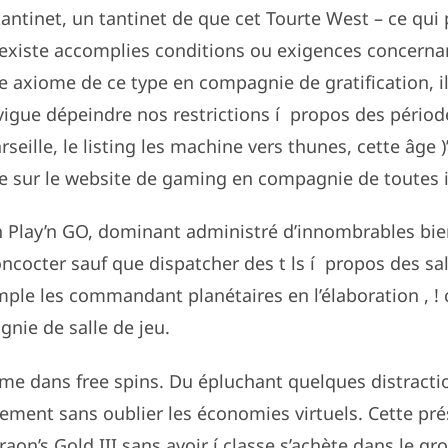
ntinet, un tantinet de que cet Tourte West – ce qui pr
 existe accomplies conditions ou exigences concernan
e axiome de ce type en compagnie de gratification, i
avigue dépeindre nos restrictions í propos des pério
lle, le listing les machine vers thunes, cette âge )’r
re sur le website de gaming en compagnie de toutes 
n Play’n GO, dominant administré d’innombrables biens 
 concocter sauf que dispatcher des t ls í propos des 
emple les commandant planétaires en l’élaboration ,
nie de salle de jeu.
ime dans free spins. Du épluchant quelques distracti
tonnement sans oublier les économies virtuels. Cette 
raon’s Gold III sans avoir í classe s’achète dans le