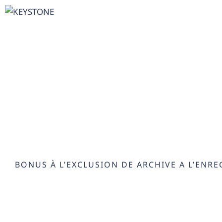
JOBS
A
BONUS À L’EXCLUSION
L’ARGENT RÉEL GOLDBET
BONUS À L’EXCLUSION DE ARCHIVE A L’ENR