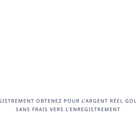
BOUT US
OUR SERVICES
NEWS & INSIGHT
C
 DE ARCHIVE A L’ENREGIS
 FRANCE BONUS VIS-À-VIS 
VERS L’ENREGISTREMENT
HOME
>
EGISTREMENT OBTENEZ POUR L’ARGENT RÉEL GOL
SANS FRAIS VERS L’ENREGISTREMENT