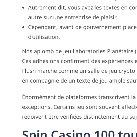
Autrement dit, vous avez les textes en co
autre sur une entreprise de plaisir.
Cependant, avant de gouvernement placer 
d’utilisation.
Nos aplomb de jeu Laboratories Planétaire (
Ces adhésions confirment des expériences e
Flush marche comme un salle de jeu crypto
en compagnie de un texte de jeu ample sauf
Énormément de plateformes transcrivent la p
exceptions. Certains jeu sont souvent affect
redoivent être vérifiées distinctement au suje
Spin Casino 100 tou