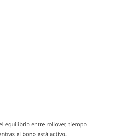
l equilibrio entre rollover, tiempo
ntras el bono está activo.