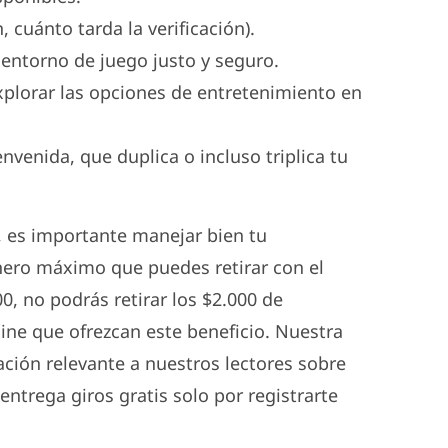
 cuánto tarda la verificación).
 entorno de juego justo y seguro.
xplorar las opciones de entretenimiento en
nvenida, que duplica o incluso triplica tu
, es importante manejar bien tu
inero máximo que puedes retirar con el
0, no podrás retirar los $2.000 de
ine que ofrezcan este beneficio. Nuestra
ación relevante a nuestros lectores sobre
ntrega giros gratis solo por registrarte