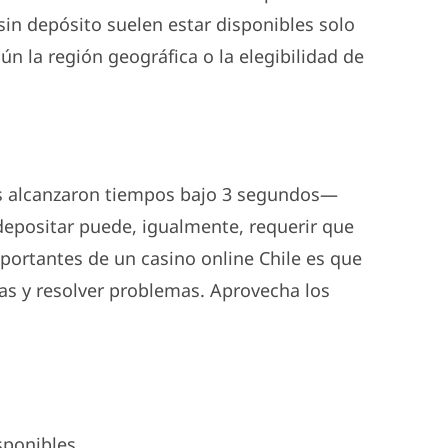
 sin depósito suelen estar disponibles solo
n la región geográfica o la elegibilidad de
ios alcanzaron tiempos bajo 3 segundos—
depositar puede, igualmente, requerir que
portantes de un casino online Chile es que
as y resolver problemas. Aprovecha los
sponibles.