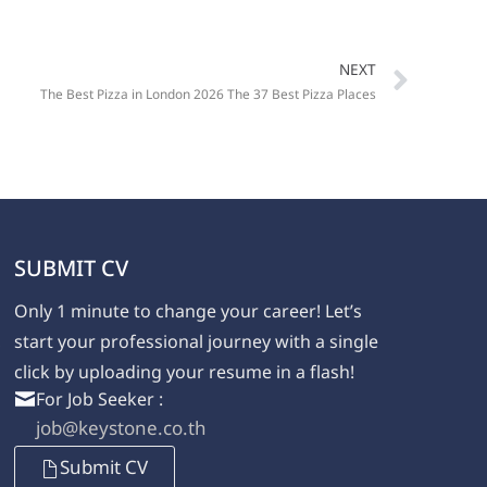
NEXT
The Best Pizza in London 2026 The 37 Best Pizza Places
SUBMIT CV
Only 1 minute to change your career! Let’s
,
start your professional journey with a single
click by uploading your resume in a flash!
For Job Seeker :
job@keystone.co.th
Submit CV