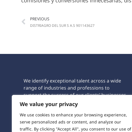
comisiones y conversiones innecesarias, dis
PREVIOUS
DISTRIAGRO DEL SUR S A.S 901143627
We identify exceptional talent across a wide
range of industries and professions to
support the success of our clients’ businesses.
We value your privacy
We use cookies to enhance your browsing experience,
serve personalized ads or content, and analyze our
traffic. By clicking "Accept All", you consent to our use of