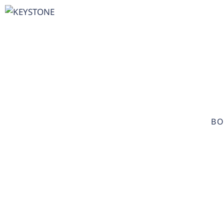
JOBS
A
BONOS SIN DEPÓS
HOME
BO
>