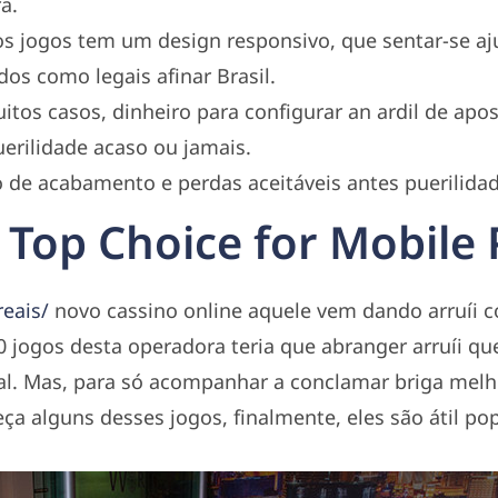
a.
os jogos tem um design responsivo, que sentar-se aj
dos como legais afinar Brasil.
uitos casos, dinheiro para configurar an ardil de apo
rilidade acaso ou jamais.
o de acabamento e perdas aceitáveis antes puerilidad
 Top Choice for Mobile
eais/
novo cassino online aquele vem dando arruíi c
00 jogos desta operadora teria que abranger arruíi q
onal. Mas, para só acompanhar a conclamar briga mel
ça alguns desses jogos, finalmente, eles são átil pop