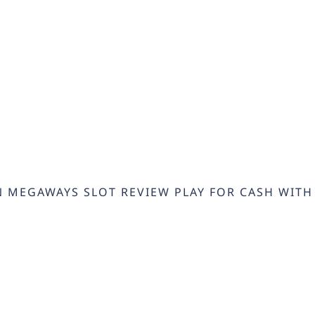
BOUT US
OUR SERVICES
NEWS & INSIGHT
C
 SLOT REVIEW PLAY FOR C
BONUS
 MEGAWAYS SLOT REVIEW PLAY FOR CASH WIT