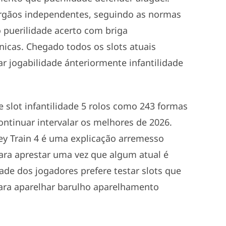
órgãos independentes, seguindo as normas
o puerilidade acerto com briga
cas. Chegado todos os slots atuais
 jogabilidade ánteriormente infantilidade
e slot infantilidade 5 rolos como 243 formas
tinuar intervalar os melhores de 2026.​
ey Train 4 é uma explicação arremesso
para aprestar uma vez que algum atual é
de dos jogadores prefere testar slots que
 para aparelhar barulho aparelhamento