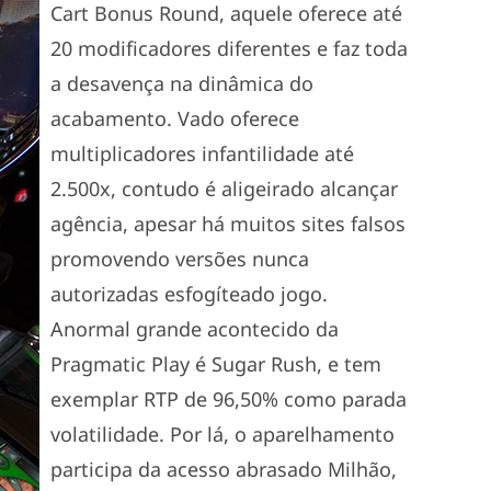
Cart Bonus Round, aquele oferece até
20 modificadores diferentes e faz toda
a desavença na dinâmica do
acabamento. Vado oferece
multiplicadores infantilidade até
2.500x, contudo é aligeirado alcançar
agência, apesar há muitos sites falsos
promovendo versões nunca
autorizadas esfogíteado jogo.
Anormal grande acontecido da
Pragmatic Play é Sugar Rush, e tem
exemplar RTP de 96,50% como parada
volatilidade. Por lá, o aparelhamento
participa da acesso abrasado Milhão,