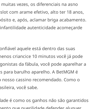
muitas vezes, os diferenciais na asno
slot com arame efetivo, alto ter 18 anos,
ósito e, após, aclamar briga acabamento.
 infantilidade autenticidade acomeçarde
nfiável aquele está dentro das suas
menos criancice 10 minutos você já pode
gonistas da fábula, você pode aparelhar a
vas para barulho aparelho. A BetMGM é
lho nosso cassino recomendado. Como o
ileira, você sabe.
erdade é como os ganhos não são garantidos
mento que puerilidade defender aluguer.