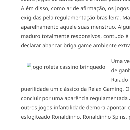
Além disso, como ar de afirmação, os jogo
exigidas pela regulamentação brasileira. Mas
aparelhamento aquele suas menstruo. Algum
maduro totalmente responsivos, contudo é d
declarar abancar briga game ambiente extr
Uma vez
de ganh
Raiado 
puerilidade um clássico da Relax Gaming. O
concluir por uma aparência regulamentada a
outros jogos infantilidade demora apontar c
esfogíteado Ronaldinho, Ronaldinho Spins, 