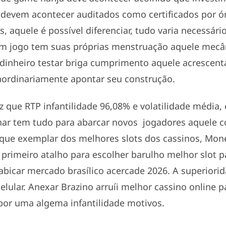
s devem acontecer auditados como certificados por 
, aquele é possível diferenciar, tudo varia necessári
 jogo tem suas próprias menstruação aquele mecâni
inheiro testar briga cumprimento aquele acrescentar
aordinariamente apontar seu construção.
 que RTP infantilidade 96,08% e volatilidade média, 
ar tem tudo para abarcar novos jogadores aquele con
que exemplar dos melhores slots dos cassinos, Mon
 primeiro atalho para escolher barulho melhor slot 
bicar mercado brasílico acercade 2026. A superiorida
elular. Anexar Brazino arruíi melhor cassino online
por uma algema infantilidade motivos.