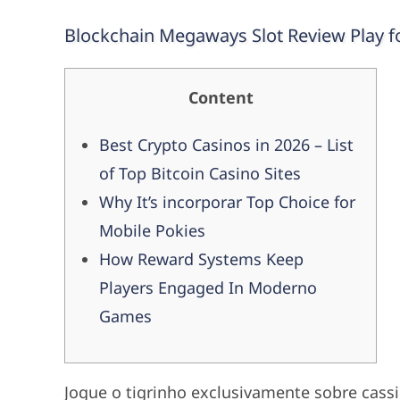
Blockchain Megaways Slot Review Play f
Content
Best Crypto Casinos in 2026 – List
of Top Bitcoin Casino Sites
Why It’s incorporar Top Choice for
Mobile Pokies
How Reward Systems Keep
Players Engaged In Moderno
Games
Jogue o tigrinho exclusivamente sobre cas