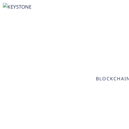
JOBS
A
BLOCKCHAIN MEGAWAYS
HOME
BLOCKCHAIN
>