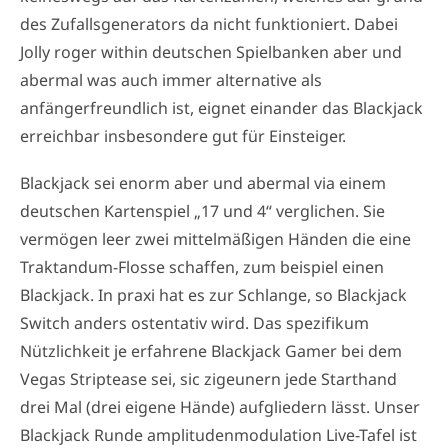
des Zufallsgenerators da nicht funktioniert. Dabei
Jolly roger within deutschen Spielbanken aber und
abermal was auch immer alternative als
anfängerfreundlich ist, eignet einander das Blackjack
erreichbar insbesondere gut für Einsteiger.
Blackjack sei enorm aber und abermal via einem
deutschen Kartenspiel „17 und 4“ verglichen. Sie
vermögen leer zwei mittelmäßigen Händen die eine
Traktandum-Flosse schaffen, zum beispiel einen
Blackjack. In praxi hat es zur Schlange, so Blackjack
Switch anders ostentativ wird. Das spezifikum
Nützlichkeit je erfahrene Blackjack Gamer bei dem
Vegas Striptease sei, sic zigeunern jede Starthand
drei Mal (drei eigene Hände) aufgliedern lässt. Unser
Blackjack Runde amplitudenmodulation Live-Tafel ist