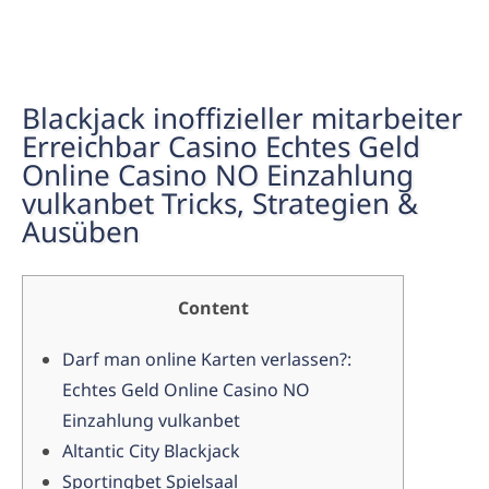
Blackjack inoffizieller mitarbeiter
Erreichbar Casino Echtes Geld
Online Casino NO Einzahlung
vulkanbet Tricks, Strategien &
Ausüben
Content
Darf man online Karten verlassen?:
Echtes Geld Online Casino NO
Einzahlung vulkanbet
Altantic City Blackjack
Sportingbet Spielsaal