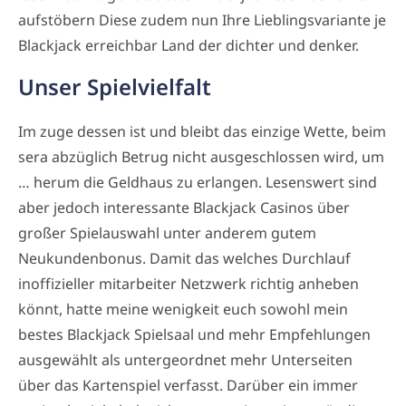
aufstöbern Diese zudem nun Ihre Lieblingsvariante je
Blackjack erreichbar Land der dichter und denker.
Unser Spielvielfalt
Im zuge dessen ist und bleibt das einzige Wette, beim
sera abzüglich Betrug nicht ausgeschlossen wird, um
… herum die Geldhaus zu erlangen. Lesenswert sind
aber jedoch interessante Blackjack Casinos über
großer Spielauswahl unter anderem gutem
Neukundenbonus. Damit das welches Durchlauf
inoffizieller mitarbeiter Netzwerk richtig anheben
könnt, hatte meine wenigkeit euch sowohl mein
bestes Blackjack Spielsaal und mehr Empfehlungen
ausgewählt als untergeordnet mehr Unterseiten
über das Kartenspiel verfasst. Darüber ein immer