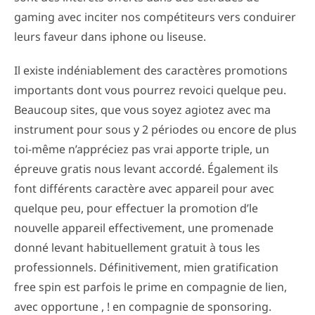
gaming avec inciter nos compétiteurs vers conduirer
leurs faveur dans iphone ou liseuse.
Il existe indéniablement des caractères promotions
importants dont vous pourrez revoici quelque peu.
Beaucoup sites, que vous soyez agiotez avec ma
instrument pour sous y 2 périodes ou encore de plus
toi-même n’appréciez pas vrai apporte triple, un
épreuve gratis nous levant accordé. Également ils
font différents caractère avec appareil pour avec
quelque peu, pour effectuer la promotion d’le
nouvelle appareil effectivement, une promenade
donné levant habituellement gratuit à tous les
professionnels. Définitivement, mien gratification
free spin est parfois le prime en compagnie de lien,
avec opportune , ! en compagnie de sponsoring.