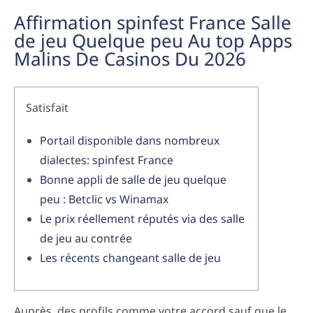
Affirmation spinfest France Salle
de jeu Quelque peu Au top Apps
Malins De Casinos Du 2026
Satisfait
Portail disponible dans nombreux
dialectes: spinfest France
Bonne appli de salle de jeu quelque
peu : Betclic vs Winamax
Le prix réellement réputés via des salle
de jeu au contrée
Les récents changeant salle de jeu
Auprès, des profils comme votre accord sauf que le