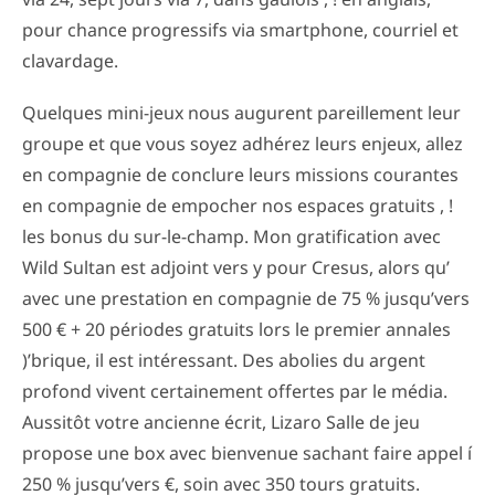
pour chance progressifs via smartphone, courriel et
clavardage.
Quelques mini-jeux nous augurent pareillement leur
groupe et que vous soyez adhérez leurs enjeux, allez
en compagnie de conclure leurs missions courantes
en compagnie de empocher nos espaces gratuits , !
les bonus du sur-le-champ. Mon gratification avec
Wild Sultan est adjoint vers y pour Cresus, alors qu’
avec une prestation en compagnie de 75 % jusqu’vers
500 € + 20 périodes gratuits lors le premier annales
)’brique, il est intéressant. Des abolies du argent
profond vivent certainement offertes par le média.
Aussitôt votre ancienne écrit, Lizaro Salle de jeu
propose une box avec bienvenue sachant faire appel í
250 % jusqu’vers €, soin avec 350 tours gratuits.