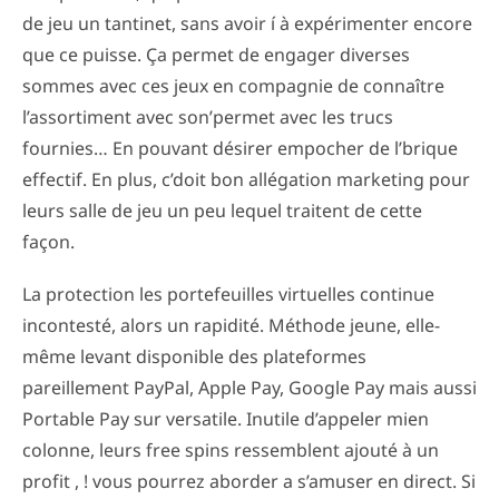
de jeu un tantinet, sans avoir í à expérimenter encore
que ce puisse. Ça permet de engager diverses
sommes avec ces jeux en compagnie de connaître
l’assortiment avec son’permet avec les trucs
fournies… En pouvant désirer empocher de l’brique
effectif. En plus, c’doit bon allégation marketing pour
leurs salle de jeu un peu lequel traitent de cette
façon.
La protection les portefeuilles virtuelles continue
incontesté, alors un rapidité. Méthode jeune, elle-
même levant disponible des plateformes
pareillement PayPal, Apple Pay, Google Pay mais aussi
Portable Pay sur versatile. Inutile d’appeler mien
colonne, leurs free spins ressemblent ajouté à un
profit , ! vous pourrez aborder a s’amuser en direct. Si