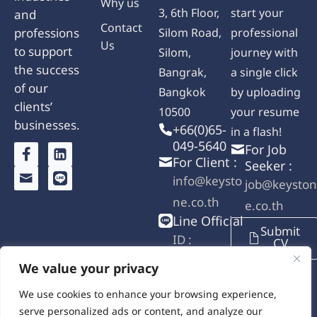
Why us
3, 6th Floor,
start your
and
Contact
professions
Silom Road,
professional
Us
to support
Silom,
journey with
the success
Bangrak,
a single click
of our
Bangkok
by uploading
clients’
10500
your resume
businesses.
+66(0)65-
in a flash!
049-5640
For Job
For Client :
Seeker :
info@keysto
job@keyston
ne.co.th
e.co.th
Line Official
Submit
ID :
CV
@keystoner
We value your privacy
ecruit
We use cookies to enhance your browsing experience,
serve personalized ads or content, and analyze our