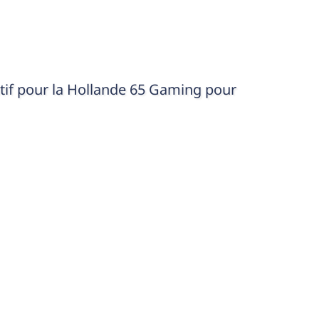
atif pour la Hollande 65 Gaming pour