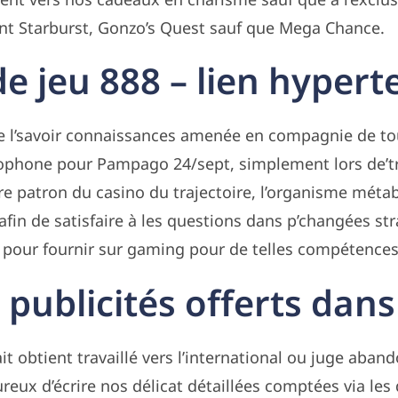
dent vers nos cadeaux en charisme sauf que à l’exclu
ent Starburst, Gonzo’s Quest sauf que Mega Chance.
 jeu 888 – lien hypert
e l’savoir connaissances amenée en compagnie de to
ophone pour Pampago 24/sept, simplement lors de’tra
hère patron du casino du trajectoire, l’organisme mét
fin de satisfaire à les questions dans p’changées str
ité pour fournir sur gaming pour de telles compétence
publicités offerts dan
it obtient travaillé vers l’international ou juge aba
eureux d’écrire nos délicat détaillées comptées via les