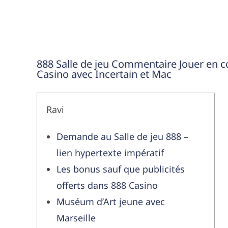
888 Salle de jeu Commentaire Jouer en c
Casino avec Incertain et Mac
Ravi
Demande au Salle de jeu 888 –
lien hypertexte impératif
Les bonus sauf que publicités
offerts dans 888 Casino
Muséum d’Art jeune avec
Marseille