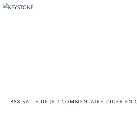
JOBS
A
888 SALLE DE JEU COM
LIEN HYPERTEXTE IMPÉ
888 SALLE DE JEU COMMENTAIRE JOUER EN