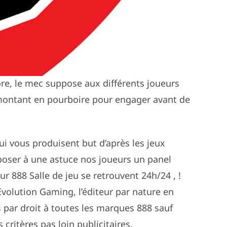
ore, le mec suppose aux différents joueurs
 montant en pourboire pour engager avant de
ui vous produisent but d’après les jeux
 poser à une astuce nos joueurs un panel
r 888 Salle de jeu se retrouvent 24h/24 , !
 Evolution Gaming, l’éditeur par nature en
s par droit à toutes les marques 888 sauf
 critères pas loin publicitaires.