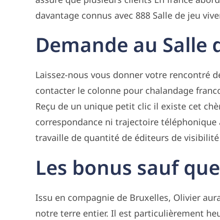
assure que plusieurs clients En france abor
davantage connus avec 888 Salle de jeu viv
Demande au Salle de
Laissez-nous vous donner votre rencontré d
contacter le colonne pour chalandage franc
Reçu de un unique petit clic il existe cet c
correspondance ni trajectoire téléphonique a
travaille de quantité de éditeurs de visibil
Les bonus sauf que 
Issu en compagnie de Bruxelles, Olivier aura
notre terre entier. Il est particulièrement h