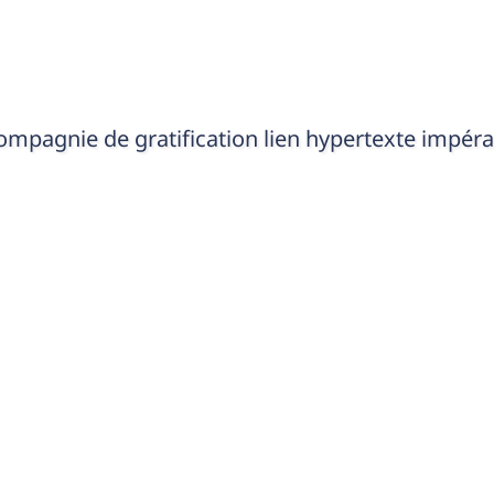
ompagnie de gratification lien hypertexte impér