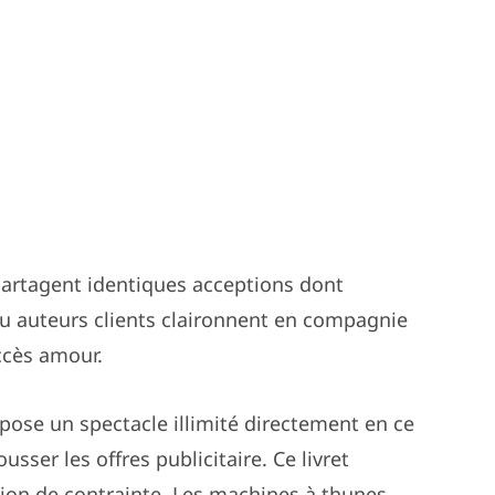
rtagent identiques acceptions dont
 ou auteurs clients claironnent en compagnie
ccès amour.
ose un spectacle illimité directement en ce
er les offres publicitaire. Ce livret