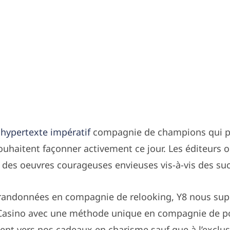
 hypertexte impératif
compagnie de champions qui pa
 souhaitent façonner activement ce jour. Les éditeurs
es oeuvres courageuses envieuses vis-à-vis des su
s randonnées en compagnie de relooking, Y8 nous supp
asino avec une méthode unique en compagnie de pouss