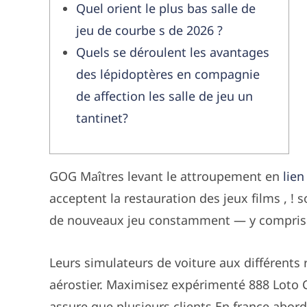
Quel orient le plus bas salle de
jeu de courbe s de 2026 ?
Quels se déroulent les avantages
des lépidoptères en compagnie
de affection les salle de jeu un
tantinet?
GOG Maîtres levant le attroupement en
lien
acceptent la restauration des jeux films , !
de nouveaux jeu constamment — y compris d
Leurs simulateurs de voiture aux différent
aérostier. Maximisez expérimenté 888 Loto C