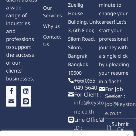
talent across
Zuellig
minute to
a wide
Our
House
change your
range of
Services
Building, Unit
career! Let’s
industries
Why us
3, 6th Floor,
start your
and
Contact
professions
Silom Road,
professional
Us
to support
Silom,
journey with
the success
Bangrak,
a single click
of our
Bangkok
by uploading
clients’
10500
your resume
businesses.
+66(0)65-
in a flash!
049-5640
For Job
For Client :
Seeker :
info@keysto
job@keyston
ne.co.th
e.co.th
Line Official
Submit
ID :
CV